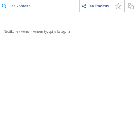
Hae kohteita
Jaa ilmoitus
Nettikone
›
Henra
›
Koneen tyyppi ja kategoria