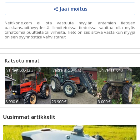
Jaa ilmoitus
Nettikone.com ei ota vastuuta myyjän antamien tietojen
paikkansapitävyydestä. Ilmoitetuissa tiedoissa saattaa olla myös
tahattomia puutteita tai virheitä. Tieto on siis sitova vasta kun myyjä
on sen pyynnöstäsi vahvistanut.
Katsotuimmat
Valmet 605 (3.3)
Valtra 8150 (6.6)
Universal 640
'89
'99
8 990 €
29 900 €
3 000 €
Uusimmat artikkelit