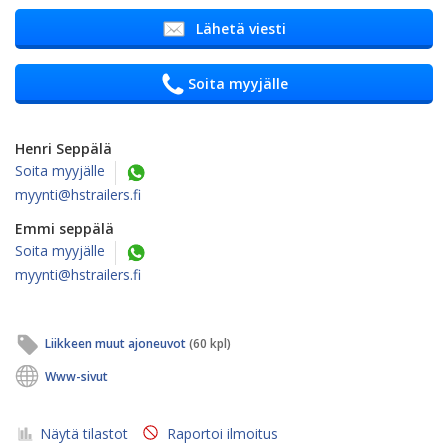
Lähetä viesti
Soita myyjälle
Henri Seppälä
Soita myyjälle
myynti@hstrailers.fi
Emmi seppälä
Soita myyjälle
myynti@hstrailers.fi
Liikkeen muut ajoneuvot
(60 kpl)
Www-sivut
Näytä tilastot
Raportoi ilmoitus