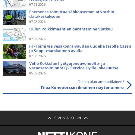
07.08.2026
Enersense toimittaa sähköaseman atNorthin
datakeskukseen
07.08.2026
Oulun Poikkimaantien parantaminen jatkuu
07.08.2026
JH-Toimi vie vesakonraivauden uudelle tasolle Casen
ja Seppi-murskaimen avulla
07.08.2026
Veho Kokkolan hyötyajoneuvohuolto- ja
varaosatoiminnot Q2 Service Oy:lle lokakuussa
05.08.2026
Oletko alan ammattilainen?
Tilaa Konepörssin ilmainen näytenumero
SIVUN ALKUUN