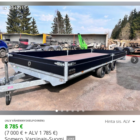
ID 2642115
(ALV VÄHENNYSKELPOINEN)
8 785 €
(7 000 € + ALV 1 785 €)
Somero, Varsinais-Suomi
LIIKE