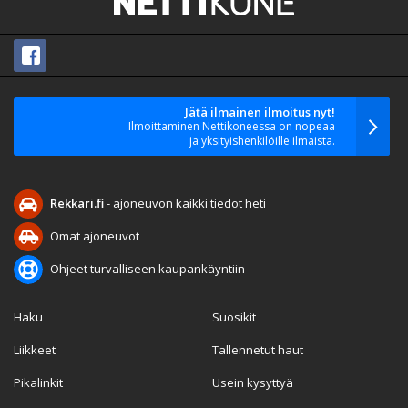
Jätä ilmainen ilmoitus nyt!
Ilmoittaminen Nettikoneessa on nopeaa
ja yksityishenkilöille ilmaista.
Rekkari.fi
- ajoneuvon kaikki tiedot heti
Omat ajoneuvot
Ohjeet turvalliseen kaupankäyntiin
Haku
Suosikit
Liikkeet
Tallennetut haut
Pikalinkit
Usein kysyttyä