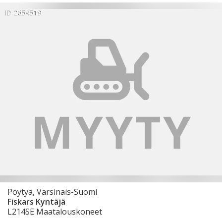
ID 2654519
Pöytyä, Varsinais-Suomi
Fiskars Kyntäjä
L214SE Maatalouskoneet