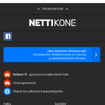
SIVUN ALKUUN
Jätä ilmainen ilmoitus nyt!
Ilmoittaminen Nettikoneessa on nopeaa
ja yksityishenkilöille ilmaista.
Rekkari.fi
- ajoneuvon kaikki tiedot heti
Omat ajoneuvot
Ohjeet turvalliseen kaupankäyntiin
Haku
Suosikit