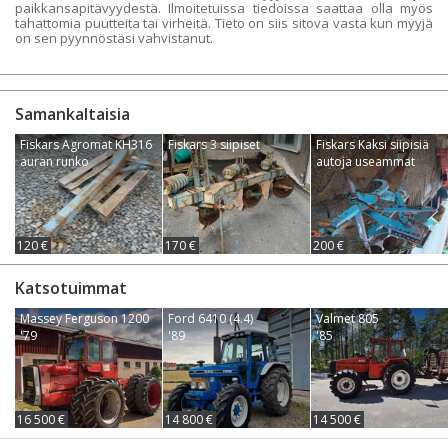
paikkansapitävyydestä. Ilmoitetuissa tiedoissa saattaa olla myös
tahattomia puutteita tai virheitä. Tieto on siis sitova vasta kun myyjä
on sen pyynnöstäsi vahvistanut.
Samankaltaisia
Fiskars Agromat KH316
Fiskars 3 siipiset
Fiskars Kaksi siipisiä
auran runko
autoja useammat
120 €
170 €
200 €
Katsotuimmat
Massey Ferguson 1200
Ford 6410 (4.4)
Valmet 805
'79
'89
'85
16 500 €
14 800 €
14 500 €