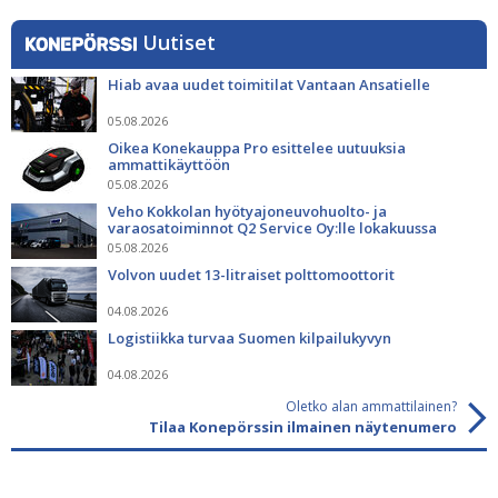
Uutiset
Hiab avaa uudet toimitilat Vantaan Ansatielle
05.08.2026
Oikea Konekauppa Pro esittelee uutuuksia
ammattikäyttöön
05.08.2026
Veho Kokkolan hyötyajoneuvohuolto- ja
varaosatoiminnot Q2 Service Oy:lle lokakuussa
05.08.2026
Volvon uudet 13-litraiset polttomoottorit
04.08.2026
Logistiikka turvaa Suomen kilpailukyvyn
04.08.2026
Oletko alan ammattilainen?
Tilaa Konepörssin ilmainen näytenumero