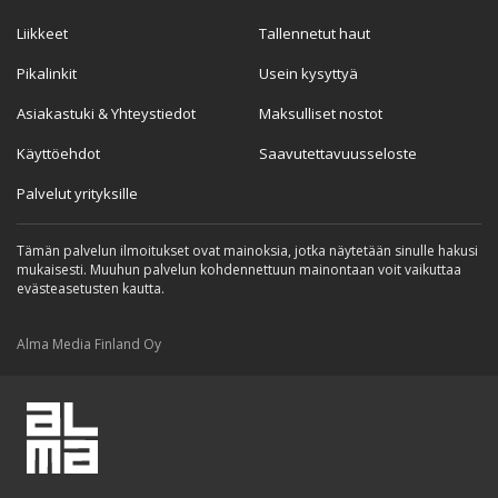
Liikkeet
Tallennetut haut
Pikalinkit
Usein kysyttyä
Asiakastuki & Yhteystiedot
Maksulliset nostot
Käyttöehdot
Saavutettavuusseloste
Palvelut yrityksille
Tämän palvelun ilmoitukset ovat mainoksia, jotka näytetään sinulle hakusi
mukaisesti. Muuhun palvelun kohdennettuun mainontaan voit vaikuttaa
evästeasetusten kautta.
Alma Media Finland Oy