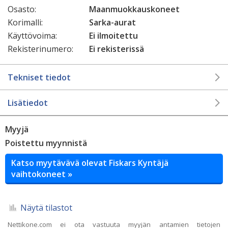
Osasto:
Maanmuokkauskoneet
Korimalli:
Sarka-aurat
Käyttövoima:
Ei ilmoitettu
Rekisterinumero:
Ei rekisterissä
Tekniset tiedot
Lisätiedot
Myyjä
Poistettu myynnistä
Katso myytävävä olevat Fiskars Kyntäjä
vaihtokoneet »
Näytä tilastot
Nettikone.com ei ota vastuuta myyjän antamien tietojen