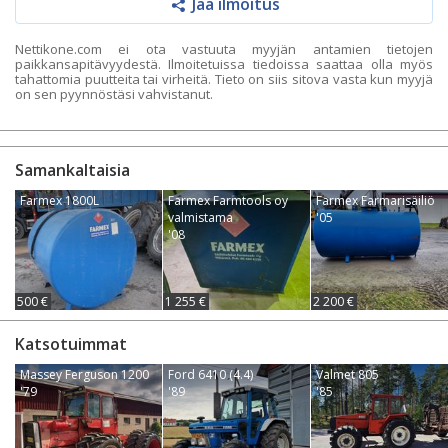
Jaa ilmoitus
Nettikone.com ei ota vastuuta myyjän antamien tietojen
paikkansapitävyydestä. Ilmoitetuissa tiedoissa saattaa olla myös
tahattomia puutteita tai virheitä. Tieto on siis sitova vasta kun myyjä
on sen pyynnöstäsi vahvistanut.
Samankaltaisia
Farmex 1800L
Farmex Farmtools oy
Farmex Farmarisäiliö
valmistama
'05
'08
500 €
1 255 €
2 200 €
Katsotuimmat
Massey Ferguson 1200
Ford 6410 (4.4)
Valmet 805
'79
'89
'85