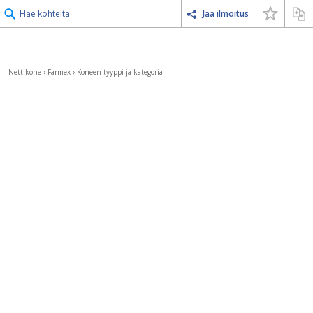
Hae kohteita
Jaa ilmoitus
Nettikone
›
Farmex
›
Koneen tyyppi ja kategoria