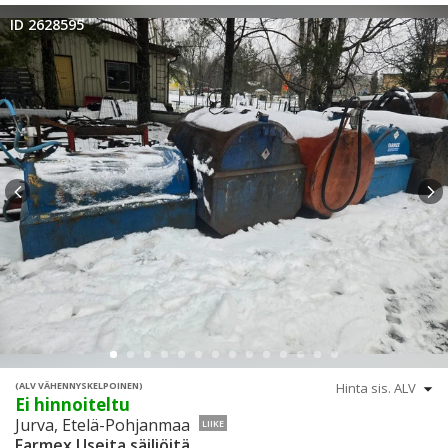
ID 2628595
(ALV VÄHENNYSKELPOINEN)
Ei hinnoiteltu
Jurva, Etelä-Pohjanmaa
LIIKE
Farmex Useita säiliöitä