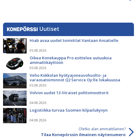
Uutiset
Hiab avaa uudet toimitilat Vantaan Ansatielle
05.08.2026
Oikea Konekauppa Pro esittelee uutuuksia
ammattikäyttöön
05.08.2026
Veho Kokkolan hyötyajoneuvohuolto- ja
varaosatoiminnot Q2 Service Oy:lle lokakuussa
05.08.2026
Volvon uudet 13-litraiset polttomoottorit
04.08.2026
Logistiikka turvaa Suomen kilpailukyvyn
04.08.2026
Oletko alan ammattilainen?
Tilaa Konepörssin ilmainen näytenumero