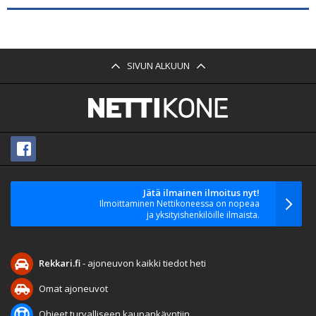
SIVUN ALKUUN
Jätä ilmainen ilmoitus nyt!
Ilmoittaminen Nettikoneessa on nopeaa
ja yksityishenkilöille ilmaista.
Rekkari.fi
- ajoneuvon kaikki tiedot heti
Omat ajoneuvot
Ohjeet turvalliseen kaupankäyntiin