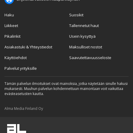
Haku
Suosikit
Liikkeet
Tallennetut haut
Pikalinkit
Usein kysyttyä
Asiakastuki & Yhteystiedot
Maksulliset nostot
Käyttöehdot
Saavutettavuusseloste
Palvelut yrityksille
Tämän palvelun ilmoitukset ovat mainoksia, jotka näytetään sinulle hakusi
mukaisesti. Muuhun palvelun kohdennettuun mainontaan voit vaikuttaa
evästeasetusten kautta.
Alma Media Finland Oy