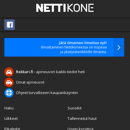
Jätä ilmainen ilmoitus nyt!
Ilmoittaminen Nettikoneessa on nopeaa
ja yksityishenkilöille ilmaista.
Rekkari.fi
- ajoneuvon kaikki tiedot heti
Omat ajoneuvot
Ohjeet turvalliseen kaupankäyntiin
Haku
Suosikit
Liikkeet
Tallennetut haut
Pikalinkit
Usein kysyttyä