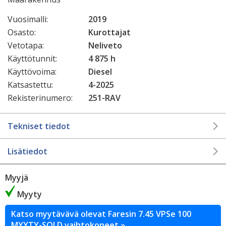
Vuosimalli:
2019
Osasto:
Kurottajat
Vetotapa:
Neliveto
Käyttötunnit:
4 875 h
Käyttövoima:
Diesel
Katsastettu:
4-2025
Rekisterinumero:
251-RAV
Tekniset tiedot
Lisätiedot
Myyjä
Myyty
Katso myytävävä olevat Faresin 7.45 VPSe 100
MYYTY-SOLD vaihtokoneet »