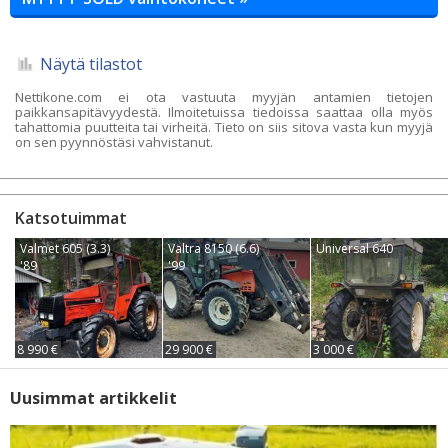
Näytä tilastot
Nettikone.com ei ota vastuuta myyjän antamien tietojen
paikkansapitävyydestä. Ilmoitetuissa tiedoissa saattaa olla myös
tahattomia puutteita tai virheitä. Tieto on siis sitova vasta kun myyjä
on sen pyynnöstäsi vahvistanut.
Katsotuimmat
Valmet 605 (3.3)
Valtra 8150 (6.6)
Universal 640
'89
'99
8 990 €
29 900 €
3 000 €
Uusimmat artikkelit