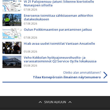
Vt 21 Palojoensuu–Jatuni: liikenne kiertotielle
Nunasjoen silloilla
07.08.2026
Enersense toimittaa sähköaseman atNorthin
datakeskukseen
07.08.2026
Oulun Poikkimaantien parantaminen jatkuu
07.08.2026
Hiab avaa uudet toimitilat Vantaan Ansatielle
05.08.2026
Veho Kokkolan hyötyajoneuvohuolto- ja
varaosatoiminnot Q2 Service Oy:lle lokakuussa
05.08.2026
Oletko alan ammattilainen?
Tilaa Konepörssin ilmainen näytenumero
SIVUN ALKUUN