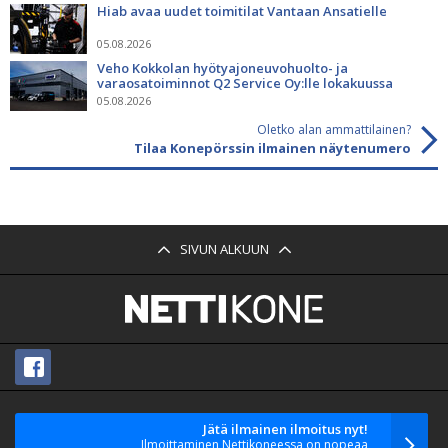
Hiab avaa uudet toimitilat Vantaan Ansatielle
05.08.2026
Veho Kokkolan hyötyajoneuvohuolto- ja
varaosatoiminnot Q2 Service Oy:lle lokakuussa
05.08.2026
Oletko alan ammattilainen?
Tilaa Konepörssin ilmainen näytenumero
SIVUN ALKUUN
Jätä ilmainen ilmoitus nyt!
Ilmoittaminen Nettikoneessa on nopeaa