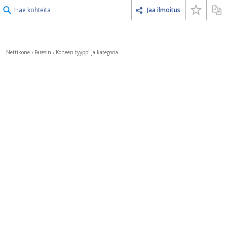
Hae kohteita
Jaa ilmoitus
Nettikone
›
Faresin
›
Koneen tyyppi ja kategoria