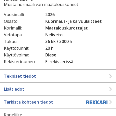
Musta normaali väri maatalouskoneet
Vuosimalli:
2026
Osasto:
Kuormaus- ja kaivuulaitteet
Korimalli:
Maatalouskurottajat
Vetotapa:
Neliveto
Takuu:
36 kk / 3000 h
Käyttötunnit:
20 h
Käyttövoima:
Diesel
Rekisterinumero:
Ei rekisterissä
Tekniset tiedot
Lisätiedot
Tarkista kohteen tiedot
Koneliike