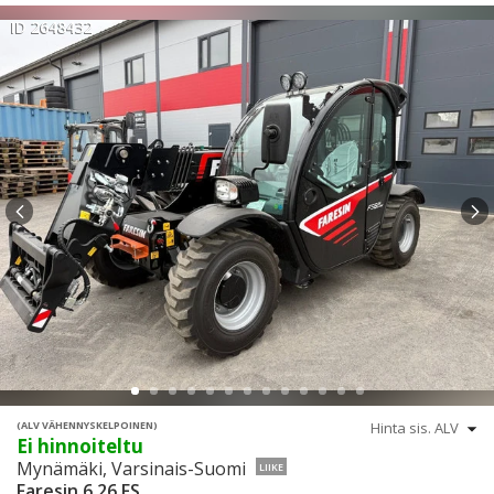
ID 2648432
(ALV VÄHENNYSKELPOINEN)
Ei hinnoiteltu
Mynämäki, Varsinais-Suomi
LIIKE
Faresin 6.26 FS