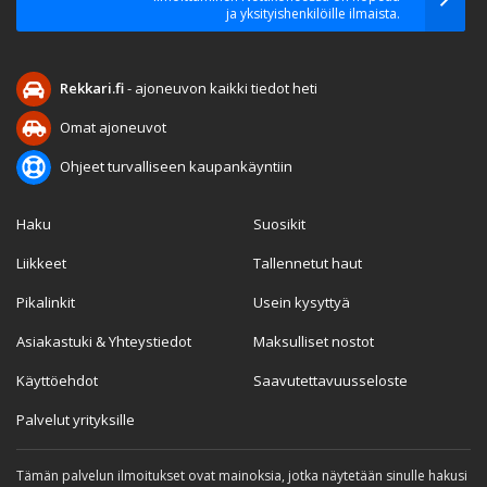
ja yksityishenkilöille ilmaista.
Rekkari.fi
- ajoneuvon kaikki tiedot heti
Omat ajoneuvot
Ohjeet turvalliseen kaupankäyntiin
Haku
Suosikit
Liikkeet
Tallennetut haut
Pikalinkit
Usein kysyttyä
Asiakastuki & Yhteystiedot
Maksulliset nostot
Käyttöehdot
Saavutettavuusseloste
Palvelut yrityksille
Tämän palvelun ilmoitukset ovat mainoksia, jotka näytetään sinulle hakusi