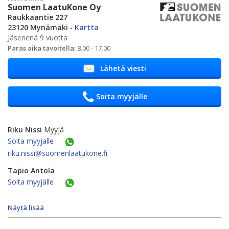
Suomen LaatuKone Oy
Raukkaantie 227
23120 Mynämäki
-
Kartta
Jäsenenä 9 vuotta
Paras aika tavoitella:
8.00 - 17.00
Lähetä viesti
Soita myyjälle
Riku Nissi
Myyjä
Soita myyjälle
riku.nissi@suomenlaatukone.fi
Tapio Antola
Soita myyjälle
Näytä lisää