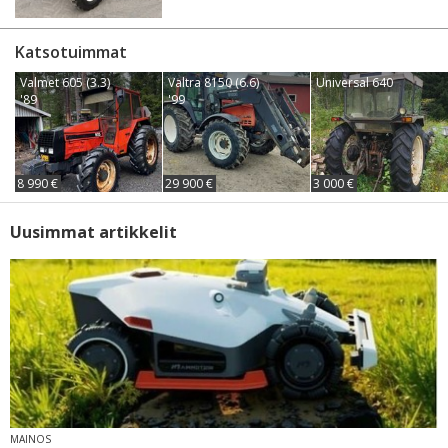
Katsotuimmat
Valmet 605 (3.3)
Valtra 8150 (6.6)
Universal 640
'89
'99
8 990 €
29 900 €
3 000 €
Uusimmat artikkelit
MAINOS