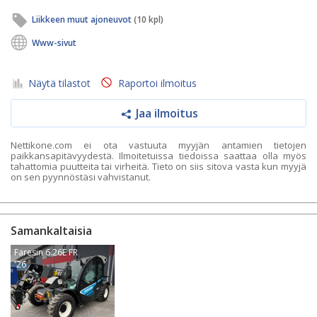
Liikkeen muut ajoneuvot
(10 kpl)
Www-sivut
Näytä tilastot
Raportoi ilmoitus
Jaa ilmoitus
Nettikone.com ei ota vastuuta myyjän antamien tietojen
paikkansapitävyydestä. Ilmoitetuissa tiedoissa saattaa olla myös
tahattomia puutteita tai virheitä. Tieto on siis sitova vasta kun myyjä
on sen pyynnöstäsi vahvistanut.
Samankaltaisia
Faresin 6.26E FR
'26