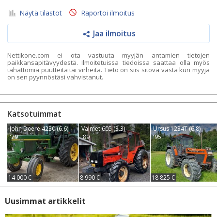
Näytä tilastot
Raportoi ilmoitus
Jaa ilmoitus
Nettikone.com ei ota vastuuta myyjän antamien tietojen
paikkansapitävyydestä. Ilmoitetuissa tiedoissa saattaa olla myös
tahattomia puutteita tai virheitä. Tieto on siis sitova vasta kun myyjä
on sen pyynnöstäsi vahvistanut.
Katsotuimmat
John Deere 4230 (6.6)
Valmet 605 (3.3)
Ursus 1234T (6.8)
'79
'89
'95
14 000 €
8 990 €
18 825 €
Uusimmat artikkelit