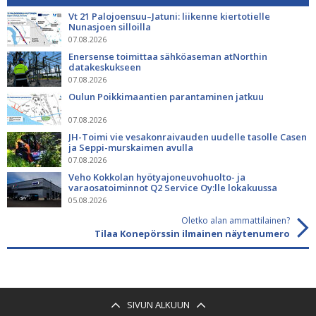
Vt 21 Palojoensuu–Jatuni: liikenne kiertotielle
Nunasjoen silloilla
07.08.2026
Enersense toimittaa sähköaseman atNorthin
datakeskukseen
07.08.2026
Oulun Poikkimaantien parantaminen jatkuu
07.08.2026
JH-Toimi vie vesakonraivauden uudelle tasolle Casen
ja Seppi-murskaimen avulla
07.08.2026
Veho Kokkolan hyötyajoneuvohuolto- ja
varaosatoiminnot Q2 Service Oy:lle lokakuussa
05.08.2026
Oletko alan ammattilainen?
Tilaa Konepörssin ilmainen näytenumero
SIVUN ALKUUN