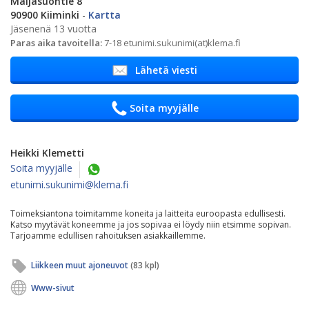
Maijasuontie 8
90900 Kiiminki
-
Kartta
Jäsenenä 13 vuotta
Paras aika tavoitella:
7-18 etunimi.sukunimi(at)klema.fi
Lähetä viesti
Soita myyjälle
Heikki Klemetti
Soita myyjälle
etunimi.sukunimi@klema.fi
Toimeksiantona toimitamme koneita ja laitteita euroopasta edullisesti.
Katso myytävät koneemme ja jos sopivaa ei löydy niin etsimme sopivan.
Tarjoamme edullisen rahoituksen asiakkaillemme.
Liikkeen muut ajoneuvot
(83 kpl)
Www-sivut