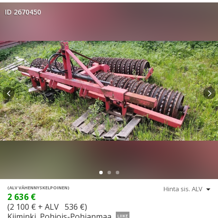
ID 2670450
(ALV VÄHENNYSKELPOINEN)
2 636 €
(2 100 € + ALV 536 €)
Kiiminki, Pohjois-Pohjanmaa
LIIKE