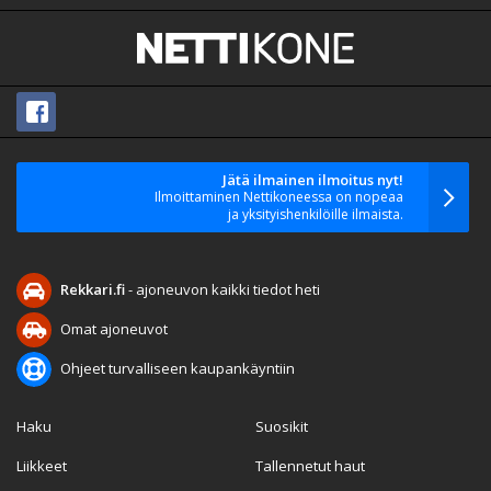
Jätä ilmainen ilmoitus nyt!
Ilmoittaminen Nettikoneessa on nopeaa
ja yksityishenkilöille ilmaista.
Rekkari.fi
- ajoneuvon kaikki tiedot heti
Omat ajoneuvot
Ohjeet turvalliseen kaupankäyntiin
Haku
Suosikit
Liikkeet
Tallennetut haut