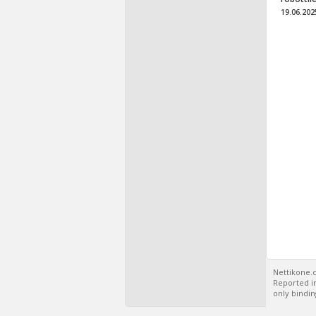
19.06.202
Nettikone.c
Reported in
only bindin