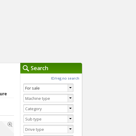
Search
ch Tools »
ID/reg.no search
You are currently usi
Clear
ture
Advanced Search
Switch to Quick search