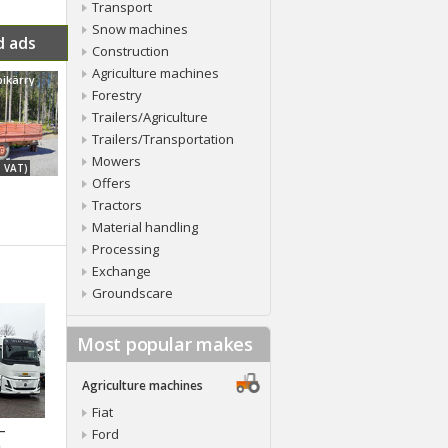
Transport
Snow machines
d ads
Construction
Agriculture machines
ikärry
Forestry
Trailers/Agriculture
Trailers/Transportation
Mowers
. VAT)
Offers
Tractors
Material handling
Processing
Exchange
Groundscare
Most popular makes
Agriculture machines
Fiat
 –
Ford
a