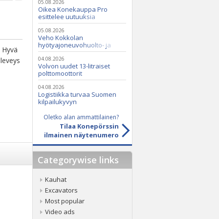
05.08.2026
Oikea Konekauppa Pro
esittelee uutuuksia
ammattikäyttöön
05.08.2026
Veho Kokkolan
hyötyajoneuvohuolto- ja
. Hyvä
varaosatoiminnot Q2 Service
Oy:lle lokakuussa
04.08.2026
 leveys
Volvon uudet 13-litraiset
polttomoottorit
04.08.2026
Logistiikka turvaa Suomen
kilpailukyvyn
Oletko alan ammattilainen?
Tilaa Konepörssin
ilmainen näytenumero
Categorywise links
Kauhat
Excavators
Most popular
Video ads