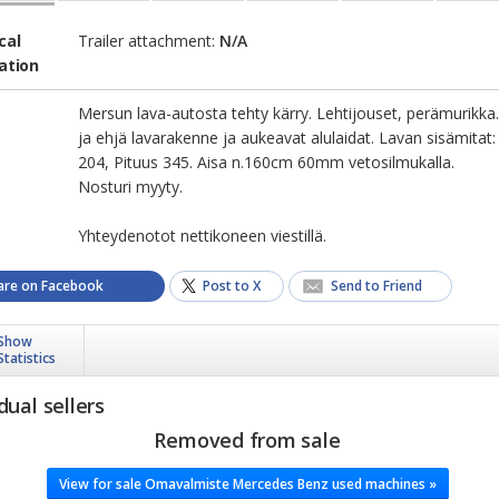
cal
Trailer attachment:
N/A
ation
Mersun lava-autosta tehty kärry. Lehtijouset, perämurikka
ja ehjä lavarakenne ja aukeavat alulaidat. Lavan sisämitat:
204, Pituus 345. Aisa n.160cm 60mm vetosilmukalla.
Nosturi myyty.
Yhteydenotot nettikoneen viestillä.
are on Facebook
Post to X
Send to Friend
Show
Statistics
dual sellers
Removed from sale
View for sale Omavalmiste Mercedes Benz used machines »