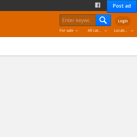
Post ad
Login
For sale
All categories
Location