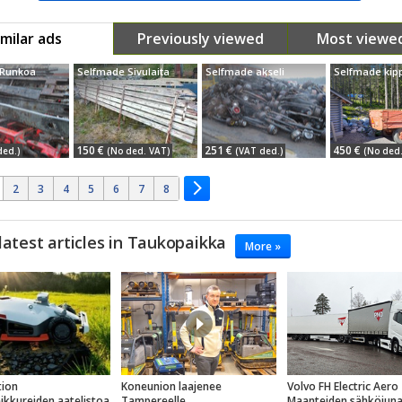
imilar ads
Previously viewed
Most viewe
 Runkoa
Selfmade Sivulaita
Selfmade akseli
Selfmade kipp
150 €
251 €
450 €
ded.)
(No ded. VAT)
(VAT ded.)
(No ded
2
3
4
5
6
7
8
latest articles in Taukopaikka
More »
ion
Koneunion laajenee
Volvo FH Electric Aero
eikkureiden aatelistoa
Tampereelle
Maanteiden sähköjun