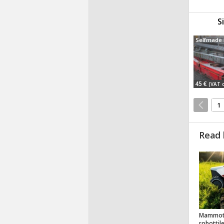
S
Selfmade
45 €
(VAT 
1
Read 
Mammot
robottil