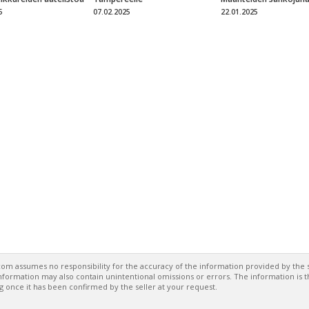
5
07.02.2025
22.01.2025
om assumes no responsibility for the accuracy of the information provided by the s
formation may also contain unintentional omissions or errors. The information is 
g once it has been confirmed by the seller at your request.