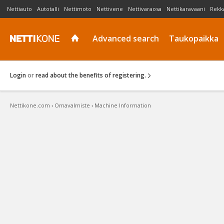
Nettiauto
Autotalli
Nettimoto
Nettivene
Nettivaraosa
Nettikaravaani
Rekk
Advanced search
Taukopaikka
Login
or
read about the benefits of registering.
Nettikone.com
›
Omavalmiste
›
Machine Information