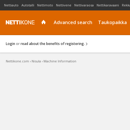
Nettiauto
Autotalli
Nettimoto
Nettivene
Nettivaraosa
Nettikaravaani
Rekk
Advanced search
Taukopaikka
Login
or
read about the benefits of registering.
Nettikone.com
›
Nisula
›
Machine Information