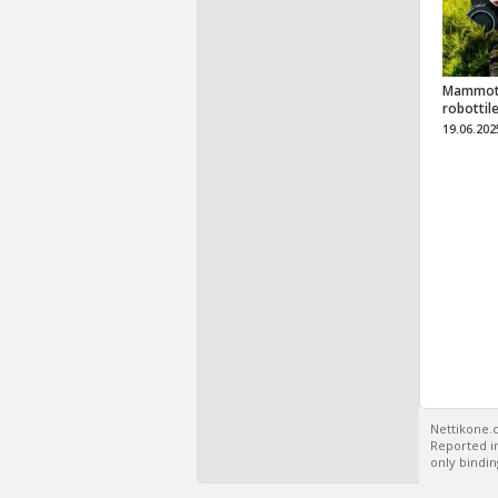
Mammot
robottil
19.06.202
Nettikone.c
Reported in
only bindin