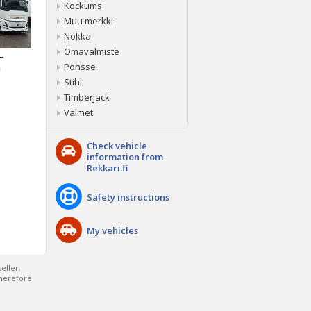
Kockums
Muu merkki
Nokka
Omavalmiste
 –
Ponsse
a
Stihl
Timberjack
Valmet
Check vehicle
information from
Rekkari.fi
Safety instructions
My vehicles
eller.
therefore