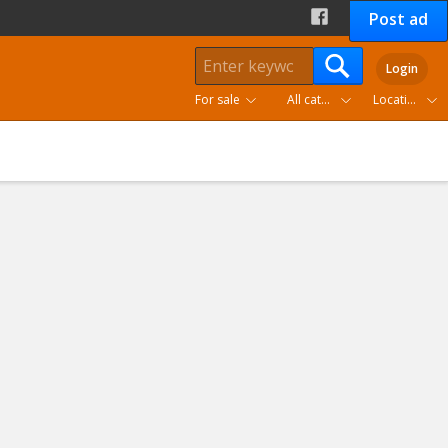
Post ad
Login
For sale
All categories
Location