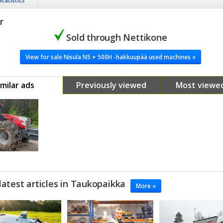
Statistics
r
Sold through Nettikone
View for sale Nisula N5 + 500H -hakkuupää used machines »
imilar ads
Previously viewed
Most viewe
latest articles in Taukopaikka
More »