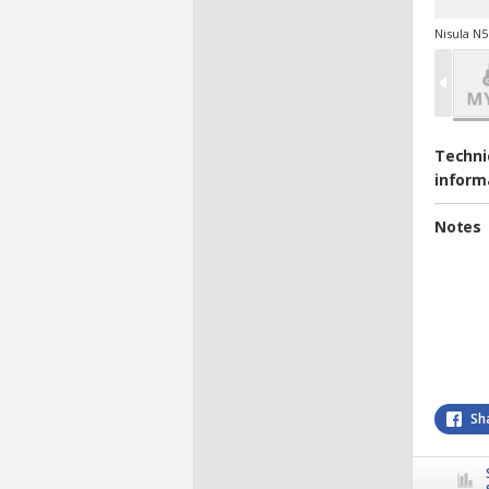
Nisula N5
Techni
inform
Notes
Sh