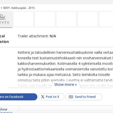
 + 500H -hakkuupää - 2015
cal
Trailer attachment:
N/A
ation
Ketterä ja taloudellinen harvennushakkuukone vailla vertaa
koneella teet kustannustehokkaasti niin ensiharvennukset 
kakkosharvennuksetkin. Kotimaisella 4-sylinterisellä mootto
ja hydrostaattismekaanisella voimansiirrolla varustettu ko
tarkka ja mukava ajaa metsässä. Siirto leimikolta toiselle
onnistuu tietä pitkin ajamalla. Lavettia ei välttämättä tarvit
Show more »
Tästä saat hyvällä historialla olevan koneen niin omille hank
are on Facebook
Post to X
Send to Friend
Show