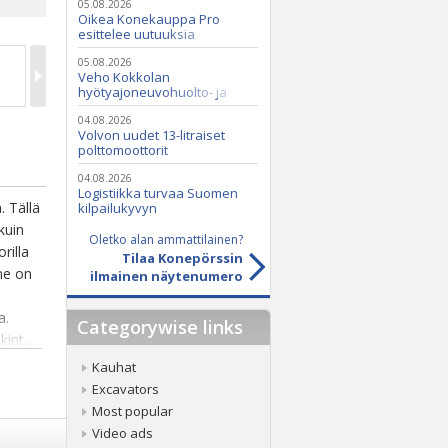
05.08.2026
Oikea Konekauppa Pro
esittelee uutuuksia
ammattikäyttöön
05.08.2026
Veho Kokkolan
hyötyajoneuvohuolto- ja
varaosatoiminnot Q2 Service
Oy:lle lokakuussa
04.08.2026
Volvon uudet 13-litraiset
polttomoottorit
04.08.2026
Logistiikka turvaa Suomen
. Tällä
kilpailukyvyn
kuin
Oletko alan ammattilainen?
rilla
Tilaa Konepörssin
ne on
ilmainen näytenumero
a.
Categorywise links
int...
Kauhat
Excavators
Most popular
Video ads