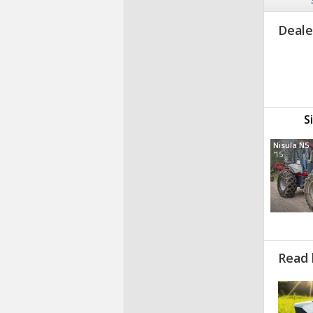
Deale
S
Nisula N5
'15
Read 