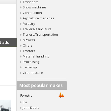
Transport
Snow machines
Construction
Agriculture machines
Forestry
Trailers/Agriculture
Trailers/Transportation
Mowers
d ads
Offers
Tractors
Material handling
Processing
Exchange
Groundscare
Most popular makes
Forestry
Evi
John Deere