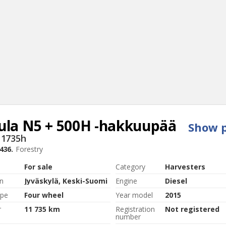
ula
N5 + 500H -hakkuupää
Show p
Sear
11735h
436.
Forestry
For sale
Category
Harvesters
n
Jyväskylä, Keski-Suomi
Engine
Diesel
ype
Four wheel
Year model
2015
r
11 735 km
Registration
Not registered
number