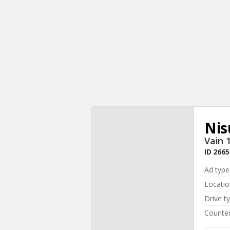
Nis
Vain 
ID
2665
Ad type
Locatio
Drive t
Counte