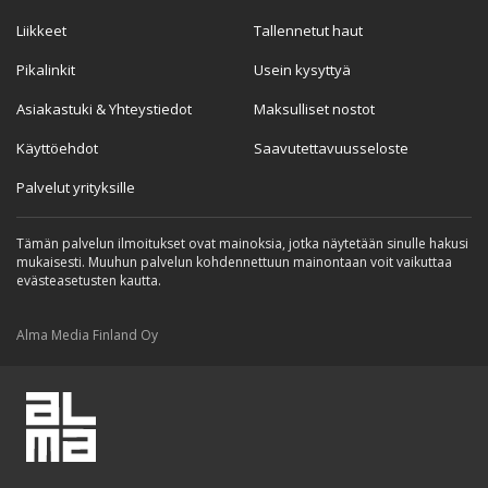
Liikkeet
Tallennetut haut
Pikalinkit
Usein kysyttyä
Asiakastuki & Yhteystiedot
Maksulliset nostot
Käyttöehdot
Saavutettavuusseloste
Palvelut yrityksille
Tämän palvelun ilmoitukset ovat mainoksia, jotka näytetään sinulle hakusi
mukaisesti. Muuhun palvelun kohdennettuun mainontaan voit vaikuttaa
evästeasetusten kautta.
Alma Media Finland Oy