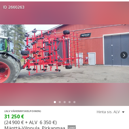
ID 2660263
(ALV VÄHENNYSKELPOINEN)
31 250 €
(24 900 € + ALV 6 350 €)
Mänttä-Vilppula, Pirkanmaa
LIIKE