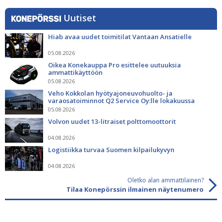
Uutiset
Hiab avaa uudet toimitilat Vantaan Ansatielle
05.08.2026
Oikea Konekauppa Pro esittelee uutuuksia
ammattikäyttöön
05.08.2026
Veho Kokkolan hyötyajoneuvohuolto- ja
varaosatoiminnot Q2 Service Oy:lle lokakuussa
05.08.2026
Volvon uudet 13-litraiset polttomoottorit
04.08.2026
Logistiikka turvaa Suomen kilpailukyvyn
04.08.2026
Oletko alan ammattilainen?
Tilaa Konepörssin ilmainen näytenumero