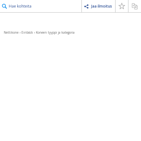
Hae kohteita
Jaa ilmoitus
Nettikone
›
Einböck
›
Koneen tyyppi ja kategoria