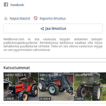
Facebook
Näytä tilastot
Raportoi ilmoitus
Jaa ilmoitus
Nettikone.com ei ota vastuuta myyjän antamien tietojen
paikkansapitävyydestä. Ilmoitetuissa tiedoissa saattaa olla myös
tahattomia puutteita tai virheitä. Tieto on siis sitova vasta kun myyjä
on sen pyynnöstäsi vahvistanut.
Katsotuimmat
Valmet 605 (3.3)
Valtra 8150 (6.6)
Universal 640
'89
'99
8 990 €
29 900 €
3 000 €