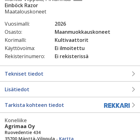
Einböck Razor
Maatalouskoneet
Vuosimalli:
2026
Osasto:
Maanmuokkauskoneet
Korimalli:
Kultivaattorit
Käyttövoima:
Ei ilmoitettu
Rekisterinumero:
Ei rekisterissä
Tekniset tiedot
Lisätiedot
Tarkista kohteen tiedot
Koneliike
Agrimaa Oy
Ruovedentie 434
35700 Mänttä-Vilppula
-
Kartta