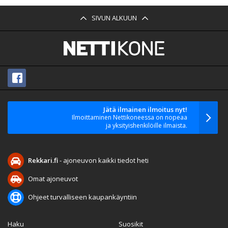
SIVUN ALKUUN
Jätä ilmainen ilmoitus nyt!
Ilmoittaminen Nettikoneessa on nopeaa
ja yksityishenkilöille ilmaista.
Rekkari.fi
- ajoneuvon kaikki tiedot heti
Omat ajoneuvot
Ohjeet turvalliseen kaupankäyntiin
Haku
Suosikit