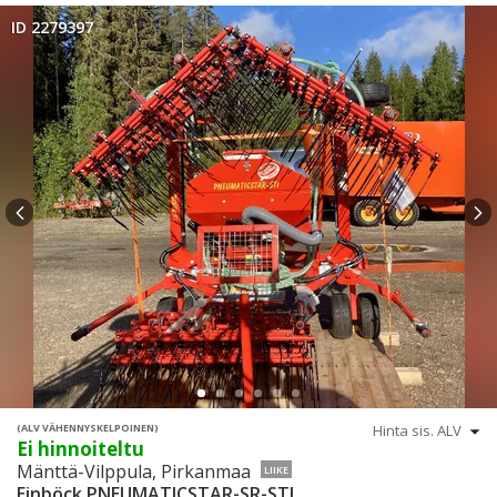
ID 2279397
(ALV VÄHENNYSKELPOINEN)
Ei hinnoiteltu
Mänttä-Vilppula, Pirkanmaa
LIIKE
Einböck PNEUMATICSTAR-SR-STI