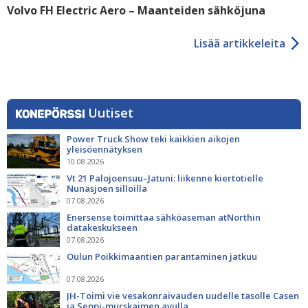
Volvo FH Electric Aero – Maanteiden sähköjuna
Lisää artikkeleita
Uutiset
Power Truck Show teki kaikkien aikojen
yleisöennätyksen
10.08.2026
Vt 21 Palojoensuu–Jatuni: liikenne kiertotielle
Nunasjoen silloilla
07.08.2026
Enersense toimittaa sähköaseman atNorthin
datakeskukseen
07.08.2026
Oulun Poikkimaantien parantaminen jatkuu
07.08.2026
JH-Toimi vie vesakonraivauden uudelle tasolle Casen
ja Seppi-murskaimen avulla