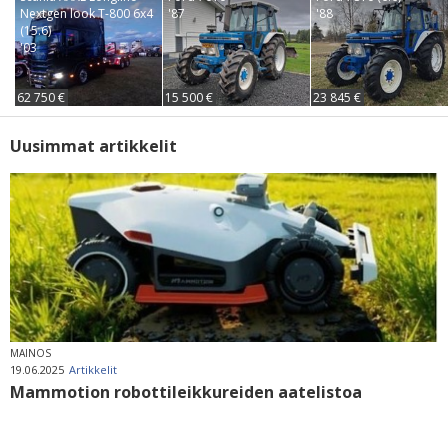
Nextgen look T-800 6x4
'87
'88
(15.6)
'03
62 750 €
15 500 €
23 845 €
Uusimmat artikkelit
MAINOS
19.06.2025
Artikkelit
Mammotion robottileikkureiden aatelistoa