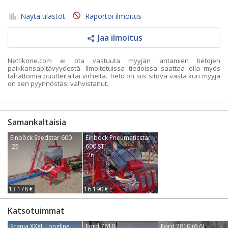
Näytä tilastot
Raportoi ilmoitus
Jaa ilmoitus
Nettikone.com ei ota vastuuta myyjän antamien tietojen
paikkansapitävyydestä. Ilmoitetuissa tiedoissa saattaa olla myös
tahattomia puutteita tai virheitä. Tieto on siis sitova vasta kun myyjä
on sen pyynnöstäsi vahvistanut.
Samankaltaisia
Einböck Seedstar 600
Einböck Pneumaticstar
'25
600 STI
'26
13 178 €
16 190 €
Katsotuimmat
Scania XXXL Longline
Ford 7610
Ford 7810 (6.6)