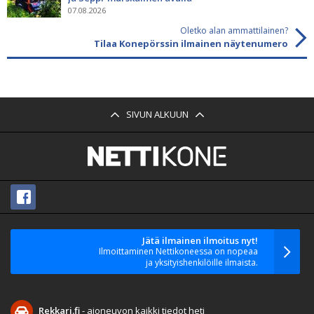
07.08.2026
Oletko alan ammattilainen?
Tilaa Konepörssin ilmainen näytenumero
SIVUN ALKUUN
Jätä ilmainen ilmoitus nyt!
Ilmoittaminen Nettikoneessa on nopeaa
ja yksityishenkilöille ilmaista.
Rekkari.fi
- ajoneuvon kaikki tiedot heti