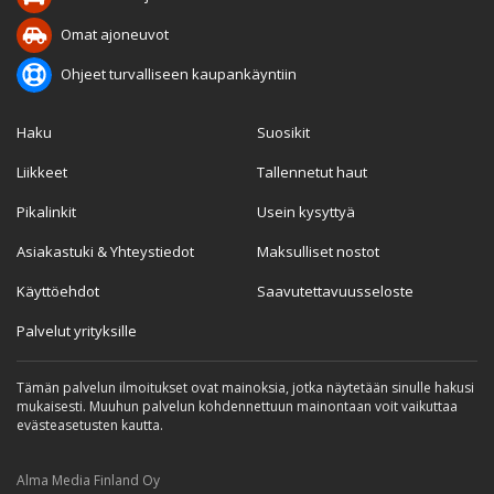
Omat ajoneuvot
Ohjeet turvalliseen kaupankäyntiin
Haku
Suosikit
Liikkeet
Tallennetut haut
Pikalinkit
Usein kysyttyä
Asiakastuki & Yhteystiedot
Maksulliset nostot
Käyttöehdot
Saavutettavuusseloste
Palvelut yrityksille
Tämän palvelun ilmoitukset ovat mainoksia, jotka näytetään sinulle hakusi
mukaisesti. Muuhun palvelun kohdennettuun mainontaan voit vaikuttaa
evästeasetusten kautta.
Alma Media Finland Oy