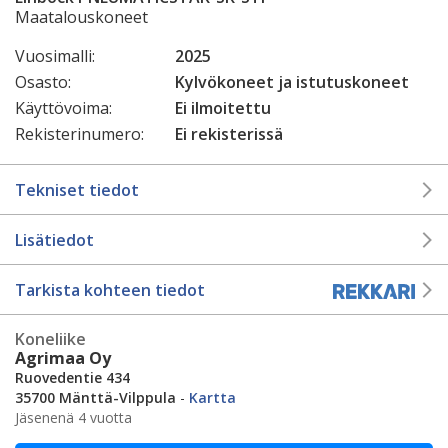
Maatalouskoneet
Vuosimalli:
2025
Osasto:
Kylvökoneet ja istutuskoneet
Käyttövoima:
Ei ilmoitettu
Rekisterinumero:
Ei rekisterissä
Tekniset tiedot
Lisätiedot
Tarkista kohteen tiedot
Koneliike
Agrimaa Oy
Ruovedentie 434
35700 Mänttä-Vilppula
-
Kartta
Jäsenenä 4 vuotta