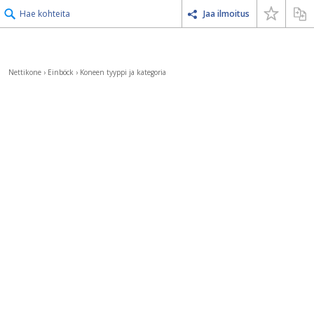
Hae kohteita
Jaa ilmoitus
Nettikone
›
Einböck
›
Koneen tyyppi ja kategoria