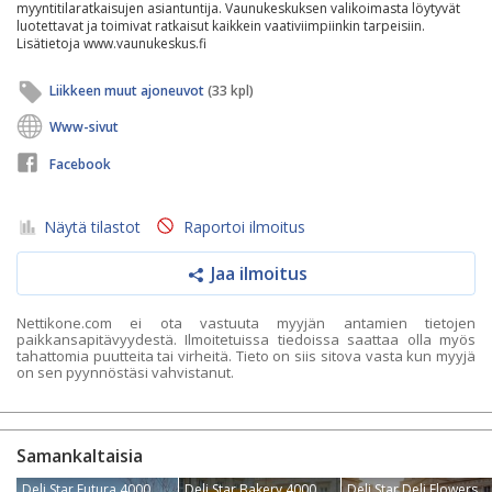
myyntitilaratkaisujen asiantuntija. Vaunukeskuksen valikoimasta löytyvät
luotettavat ja toimivat ratkaisut kaikkein vaativiimpiinkin tarpeisiin.
Lisätietoja www.vaunukeskus.fi
Liikkeen muut ajoneuvot
(33 kpl)
Www-sivut
Facebook
Näytä tilastot
Raportoi ilmoitus
Jaa ilmoitus
Nettikone.com ei ota vastuuta myyjän antamien tietojen
paikkansapitävyydestä. Ilmoitetuissa tiedoissa saattaa olla myös
tahattomia puutteita tai virheitä. Tieto on siis sitova vasta kun myyjä
on sen pyynnöstäsi vahvistanut.
Samankaltaisia
Deli Star Futura 4000
Deli Star Bakery 4000
Deli Star Deli Flowers