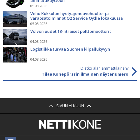
ammattikäyttöön
05.08.2026
Veho Kokkolan hyötyajoneuvohuolto- ja
varaosatoiminnot Q2 Service Oy:lle lokakuussa
05.08.2026
Volvon uudet 13-litraiset polttomoottorit
04.08.2026
Logistiikka turvaa Suomen kilpailukyvyn
04.08.2026
Oletko alan ammattilainen?
Tilaa Konepörssin ilmainen näytenumero
SIVUN ALKUUN