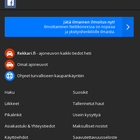
Jätä ilmainen ilmoitus nyt!
Ilmoittaminen Nettikoneessa on nopeaa
ja yksityishenkilöille ilmaista.
Rekkari.fi
- ajoneuvon kaikki tiedot heti
Omat ajoneuvot
Ohjeet turvalliseen kaupankäyntiin
Haku
Suosikit
Liikkeet
Tallennetut haut
Pikalinkit
Usein kysyttyä
Asiakastuki & Yhteystiedot
Maksulliset nostot
Käyttöehdot
Saavutettavuusseloste