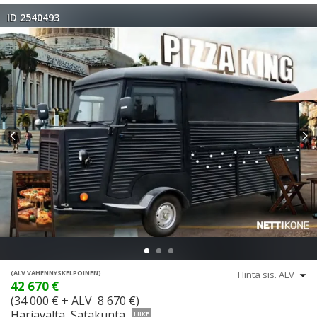
ID 2540493
(ALV VÄHENNYSKELPOINEN)
42 670 €
(34 000 € + ALV 8 670 €)
Harjavalta, Satakunta
LIIKE