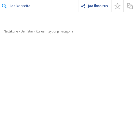
Hae kohteita
Jaa ilmoitus
Nettikone
›
Deli Star
›
Koneen tyyppi ja kategoria