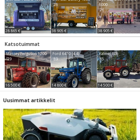
'25
'26
6000
'26
28 865 €
38 905 €
38 905 €
Katsotuimmat
Massey Ferguson 1200
Ford 6410 (4.4)
Valmet 805
'79
'89
'85
16 500 €
14 800 €
14 500 €
Uusimmat artikkelit