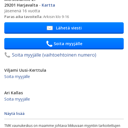
29201 Harjavalta
-
Kartta
Jäsenenä 16 vuotta
Paras aika tavoitella:
Arkisin klo 9-16
Lähetä viesti
Soita myyjälle
Soita myyjälle (vaihtoehtoinen numero)
Viljami Uusi-Kerttula
Soita myyjälle
Ari Kallas
Soita myyjälle
Näytä lisää
TMK vaunukeskus on maamme johtava liikkuvaan myyntiin tarkoitettujen