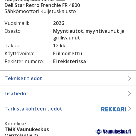
Deli Star Retro Frenchie FR 4800
Sähkömoottori Kuljetuskalusto
Vuosimalli:
2026
Osasto:
Myyntiautot, myyntivaunut ja
grillivaunut
Takuu:
12 kk
Käyttövoima:
Ei ilmoitettu
Rekisterinumero:
Ei rekisterissä
Tekniset tiedot
Lisätiedot
Tarkista kohteen tiedot
Koneliike
TMK Vaunukeskus
Merstolantie 27