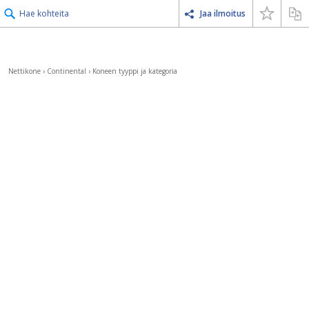
Hae kohteita
Jaa ilmoitus
Nettikone
›
Continental
›
Koneen tyyppi ja kategoria