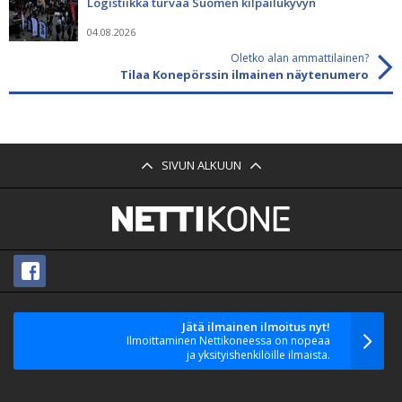
Logistiikka turvaa Suomen kilpailukyvyn
04.08.2026
Oletko alan ammattilainen?
Tilaa Konepörssin ilmainen näytenumero
SIVUN ALKUUN
Jätä ilmainen ilmoitus nyt!
Ilmoittaminen Nettikoneessa on nopeaa
ja yksityishenkilöille ilmaista.