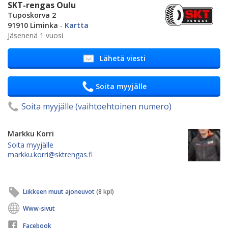
SKT-rengas Oulu
Tuposkorva 2
91910 Liminka
-
Kartta
Jäsenenä 1 vuosi
Lähetä viesti
Soita myyjälle
Soita myyjälle (vaihtoehtoinen numero)
Markku Korri
Soita myyjälle
markku.korri@sktrengas.fi
Liikkeen muut ajoneuvot
(8 kpl)
Www-sivut
Facebook