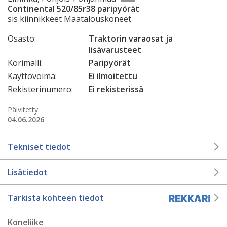
Continental 520/85r38 paripyörät
sis kiinnikkeet Maatalouskoneet
Osasto:
Traktorin varaosat ja
lisävarusteet
Korimalli:
Paripyörät
Käyttövoima:
Ei ilmoitettu
Rekisterinumero:
Ei rekisterissä
Päivitetty:
04.06.2026
Tekniset tiedot
Lisätiedot
Tarkista kohteen tiedot
Koneliike