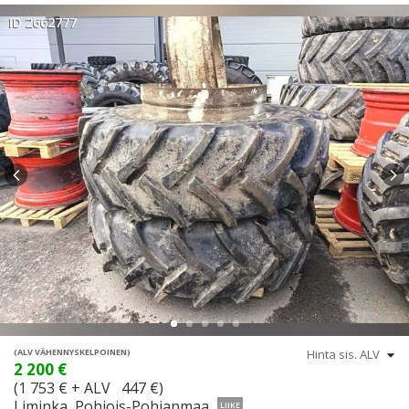
ID 2662777
(ALV VÄHENNYSKELPOINEN)
2 200 €
(1 753 € + ALV 447 €)
Liminka, Pohjois-Pohjanmaa
LIIKE