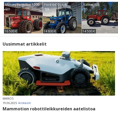
Massey Ferguson 1200
Ford 6410 (4.4)
Valmet 805
'79
'89
'85
16 500 €
14 800 €
14 500 €
Uusimmat artikkelit
MAINOS
19.06.2025
Artikkelit
Mammotion robottileikkureiden aatelistoa