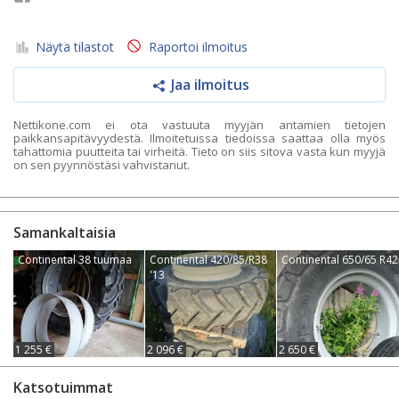
Näytä tilastot
Raportoi ilmoitus
Jaa ilmoitus
Nettikone.com ei ota vastuuta myyjän antamien tietojen
paikkansapitävyydestä. Ilmoitetuissa tiedoissa saattaa olla myös
tahattomia puutteita tai virheitä. Tieto on siis sitova vasta kun myyjä
on sen pyynnöstäsi vahvistanut.
Samankaltaisia
Continental 38 tuumaa
Continental 420/85/R38
Continental 650/65 R42
'13
1 255 €
2 096 €
2 650 €
Katsotuimmat