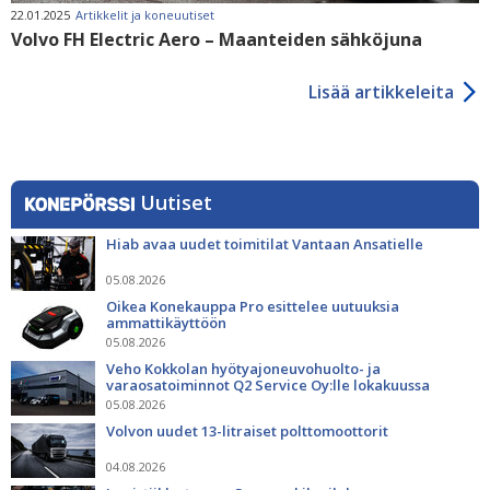
22.01.2025
Artikkelit ja koneuutiset
Volvo FH Electric Aero – Maanteiden sähköjuna
Lisää artikkeleita
Uutiset
Hiab avaa uudet toimitilat Vantaan Ansatielle
05.08.2026
Oikea Konekauppa Pro esittelee uutuuksia
ammattikäyttöön
05.08.2026
Veho Kokkolan hyötyajoneuvohuolto- ja
varaosatoiminnot Q2 Service Oy:lle lokakuussa
05.08.2026
Volvon uudet 13-litraiset polttomoottorit
04.08.2026