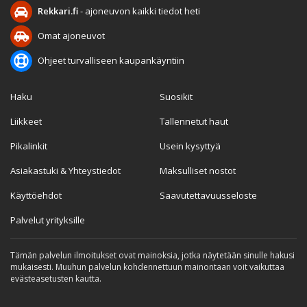
Rekkari.fi
- ajoneuvon kaikki tiedot heti
Omat ajoneuvot
Ohjeet turvalliseen kaupankäyntiin
Haku
Suosikit
Liikkeet
Tallennetut haut
Pikalinkit
Usein kysyttyä
Asiakastuki & Yhteystiedot
Maksulliset nostot
Käyttöehdot
Saavutettavuusseloste
Palvelut yrityksille
Tämän palvelun ilmoitukset ovat mainoksia, jotka näytetään sinulle hakusi
mukaisesti. Muuhun palvelun kohdennettuun mainontaan voit vaikuttaa
evästeasetusten kautta.