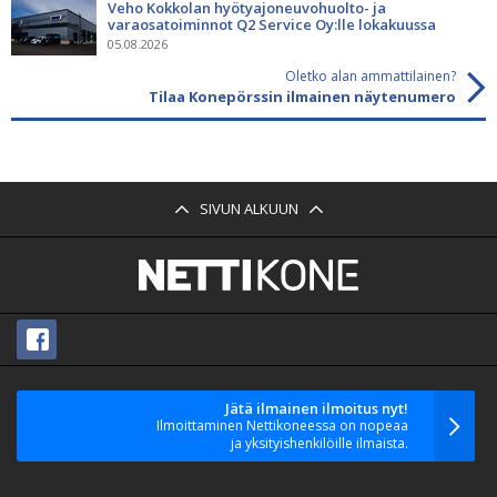
Veho Kokkolan hyötyajoneuvohuolto- ja
varaosatoiminnot Q2 Service Oy:lle lokakuussa
05.08.2026
Oletko alan ammattilainen?
Tilaa Konepörssin ilmainen näytenumero
SIVUN ALKUUN
Jätä ilmainen ilmoitus nyt!
Ilmoittaminen Nettikoneessa on nopeaa
ja yksityishenkilöille ilmaista.