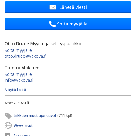
Lähetä viesti
Soita myyjälle
Otto Drude
Myynti- ja kehityspäällikkö
Soita myyjälle
otto.drude@vakova.fi
Tommi Mäkinen
Soita myyjälle
info@vakova.fi
Näytä lisää
www.vakova.fi
Liikkeen muut ajoneuvot
(711 kpl)
Www-sivut
Facebook