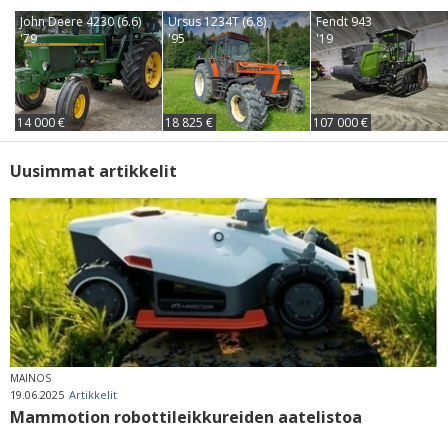
John Deere 4230 (6.6)
Ursus 1234T (6.8)
Fendt 943
'79
'95
'19
14 000 €
18 825 €
107 000 €
Uusimmat artikkelit
MAINOS
19.06.2025
Artikkelit
Mammotion robottileikkureiden aatelistoa