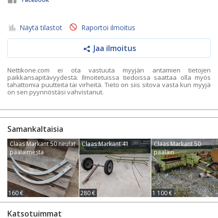
Näytä tilastot
Raportoi ilmoitus
Jaa ilmoitus
Nettikone.com ei ota vastuuta myyjän antamien tietojen
paikkansapitävyydestä. Ilmoitetuissa tiedoissa saattaa olla myös
tahattomia puutteita tai virheitä. Tieto on siis sitova vasta kun myyjä
on sen pyynnöstäsi vahvistanut.
Samankaltaisia
Claas Markant 50 neulat
Claas Markant 41
Claas Markant 50
paalaimesta
paalain
160 €
280 €
1 100 €
Katsotuimmat