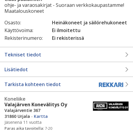
ohje- ja varaosakirjat - Suoraan verkkokaupastamme!
Maatalouskoneet
Osasto:
Heinäkoneet ja säilörehukoneet
Käyttövoima:
Ei ilmoitettu
Rekisterinumero:
Ei rekisterissä
Tekniset tiedot
Lisätiedot
Tarkista kohteen tiedot
Koneliike
Valajärven Konevälitys Oy
Valajärventie 367
31860 Urjala
-
Kartta
Jäsenenä 11 vuotta
Paras aika tavoitella:
7-20