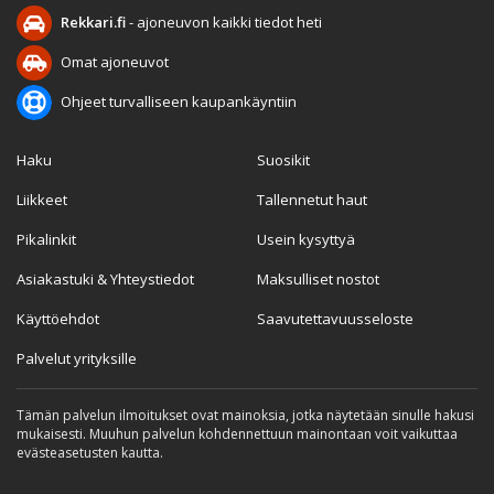
Rekkari.fi
- ajoneuvon kaikki tiedot heti
Omat ajoneuvot
Ohjeet turvalliseen kaupankäyntiin
Haku
Suosikit
Liikkeet
Tallennetut haut
Pikalinkit
Usein kysyttyä
Asiakastuki & Yhteystiedot
Maksulliset nostot
Käyttöehdot
Saavutettavuusseloste
Palvelut yrityksille
Tämän palvelun ilmoitukset ovat mainoksia, jotka näytetään sinulle hakusi
mukaisesti. Muuhun palvelun kohdennettuun mainontaan voit vaikuttaa
evästeasetusten kautta.