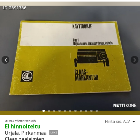
ID 2591756
(EI ALV VÄHENNYKSIÄ)
Ei hinnoiteltu
Urjala, Pirkanmaa
LIIKE
Claas paalaimien