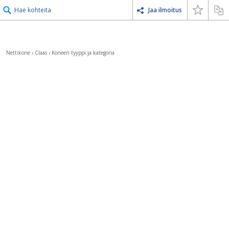
Hae kohteita
Jaa ilmoitus
Nettikone
›
Claas
›
Koneen tyyppi ja kategoria