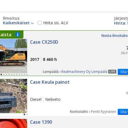
Ilmoitus
Järjest
Kaikenikäiset
Hinta sis. ALV
kaista
Nosta ilmoituks
Case CX250D
(ALV
2017
8 460 h
Lempäälä ›
Realmachinery Oy Lempäälä
Ota 
LIIKE
Case Keula painot
(
Diesel
Neliveto
Kontiolahti ›
Pentti Ryynänen
Ota 
Case 1390