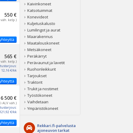
Kaivinkoneet
Katsotuimmat
550 €
Konevideot
 väh. kelp.)
Kuljetuskalusto
Lumilingot ja aurat
Maarakennus
yhteyttä
Maatalouskoneet
Metsäkoneet
565 €
Peräkärryt
 väh. kelp.)
Perävaunut ja lavetit
tustarjous:
Ruohonleikkurit
12,16 €/kk
Tarjoukset
yhteyttä
Traktorit
Trukit ja nostimet
Työstökoneet
6 500 €
Vaihdetaan
Ei ALV väh.)
tustarjous:
Ympäristökoneet
121,92 €/kk
yhteyttä
Rekkari.fi-palvelusta
ajoneuvon tarkat