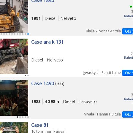
Case 1840
(
Rahoi
1991
Diesel
Neliveto
Ulvila ›
Joonas Anttila
Ota 
Case ara k 131
(
Rahoi
Diesel
Neliveto
Jyväskylä ›
Pentti Laine
Ota 
Case 1490
(3.6)
(
Rahoi
1983
4 398 h
Diesel
Takaveto
Nivala ›
Hannu Huitula
Ota 
Case 81
16 tonninen kaivuri