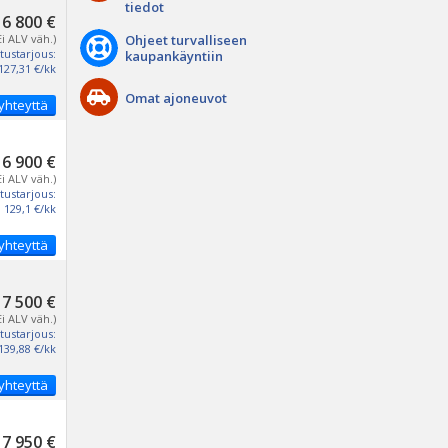
tiedot
6 800 €
Ei ALV väh.)
Ohjeet turvalliseen
tustarjous:
kaupankäyntiin
127,31 €/kk
Omat ajoneuvot
yhteyttä
6 900 €
Ei ALV väh.)
tustarjous:
129,1 €/kk
yhteyttä
7 500 €
Ei ALV väh.)
tustarjous:
139,88 €/kk
yhteyttä
7 950 €