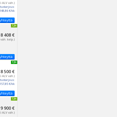
Ei ALV väh.)
tustarjous:
148,86 €/kk
yhteyttä
IVITETTY 72H
8 408 €
 väh. kelp.)
yhteyttä
UUSI 72H
8 500 €
Ei ALV väh.)
tustarjous:
157,85 €/kk
yhteyttä
IVITETTY 72H
9 900 €
Ei ALV väh.)