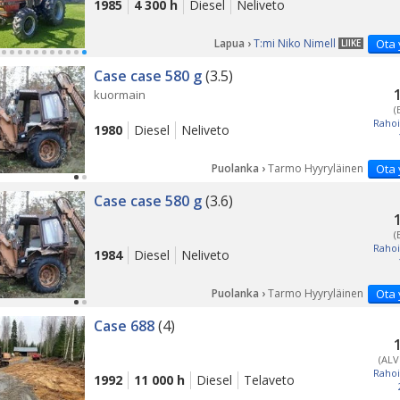
1985
4 300 h
Diesel
Neliveto
Lapua ›
T:mi Niko Nimell
Ota 
LIIKE
Case case 580 g
(3.5)
kuormain
(
Rahoi
1980
Diesel
Neliveto
Puolanka ›
Tarmo Hyyryläinen
Ota 
Case case 580 g
(3.6)
(
Rahoi
1984
Diesel
Neliveto
Puolanka ›
Tarmo Hyyryläinen
Ota 
Case 688
(4)
(ALV
Rahoi
1992
11 000 h
Diesel
Telaveto