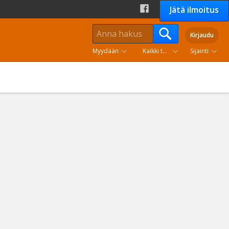
Jätä ilmoitus
Kirjaudu
Myydään
Kaikki tuoteryhmät
Sijainti