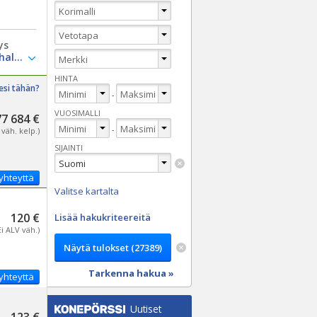
ys
HINTA
esi tähän?
-
VUOSIMALLI
77 684 €
-
 väh. kelp.)
SIJAINTI
yhteyttä
Valitse kartalta
120 €
Lisää hakukriteereitä
Ei ALV väh.)
Tarkenna hakua »
yhteyttä
Uutiset