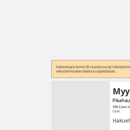
Hakemaasi kone ID-numeroa tai rekisterinum
rekisterinumerotietoa näytettävän.
Myy
Pikahau
106
Case
il
Case.
Hakueh