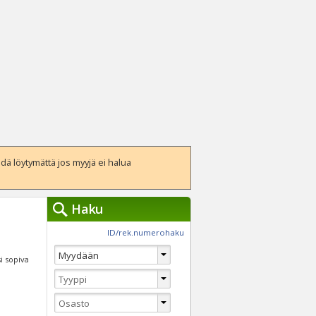
ä löytymättä jos myyjä ei halua
Haku
työkalut »
ID/rek.numerohaku
Käytät tällä hetkellä
jennä haut
si sopiva
Tarkkaa hakua
Vaihda Pikahakuun