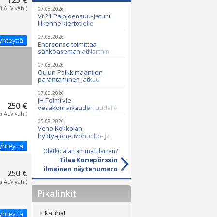
123 €
Ei ALV väh.)
07.08.2026
Vt 21 Palojoensuu–Jatuni:
liikenne kiertotielle
Nunasjoen silloilla
07.08.2026
yhteyttä
Enersense toimittaa
sähköaseman atNorthin
datakeskukseen
07.08.2026
Oulun Poikkimaantien
parantaminen jatkuu
07.08.2026
JH-Toimi vie
250 €
vesakonraivauden uudelle
Ei ALV väh.)
tasolle Casen ja Seppi-
murskaimen avulla
05.08.2026
Veho Kokkolan
hyötyajoneuvohuolto- ja
varaosatoiminnot Q2 Service
yhteyttä
Oy:lle lokakuussa
Oletko alan ammattilainen?
Tilaa Konepörssin
ilmainen näytenumero
250 €
Ei ALV väh.)
Pikalinkit
Kauhat
yhteyttä