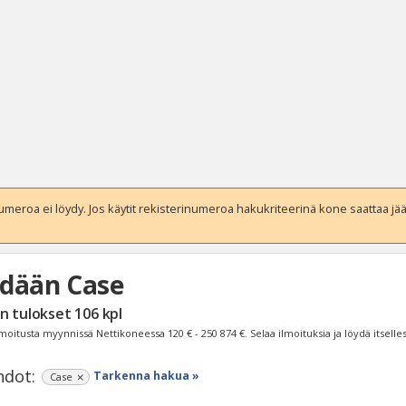
eroa ei löydy. Jos käytit rekisterinumeroa hakukriteerinä kone saattaa jääd
dään Case
Haku
n tulokset
106
kpl
Tyh
moitusta myynnissä Nettikoneessa
120 € - 250 874 €
. Selaa ilmoituksia ja löydä itselle
dot:
Tarkenna hakua »
Case