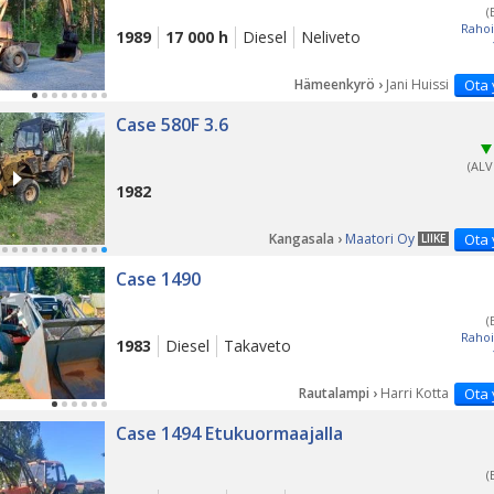
(
Rahoi
1989
17 000 h
Diesel
Neliveto
Hämeenkyrö ›
Jani Huissi
Ota 
PÄ
Case 580F 3.6
(ALV
1982
Kangasala ›
Maatori Oy
Ota 
LIIKE
Case 1490
(
Rahoi
1983
Diesel
Takaveto
Rautalampi ›
Harri Kotta
Ota 
PÄ
Case 1494 Etukuormaajalla
(