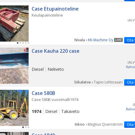
Case Etupainoteline
Keulapainoteline
(ALV
Nivala ›
KK-Machine Oy
Ota 
LIIKE
Case Kauha 220 case
(ALV
Rahoi
Diesel
Neliveto
Siikalatva ›
Tapio Lehtosaari
Ota 
Case 580B
Case 580B vuosimalli1974
(
Rahoi
1974
Diesel
Takaveto
Inkoo ›
Magnus Qvarnström
Ota 