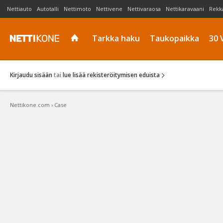
Nettiauto
Autotalli
Nettimoto
Nettivene
Nettivaraosa
Nettikaravaani
Rekk
Tarkka haku
Taukopaikka
30 
Kirjaudu sisään
tai
lue lisää rekisteröitymisen eduista
Nettikone.com
›
Case