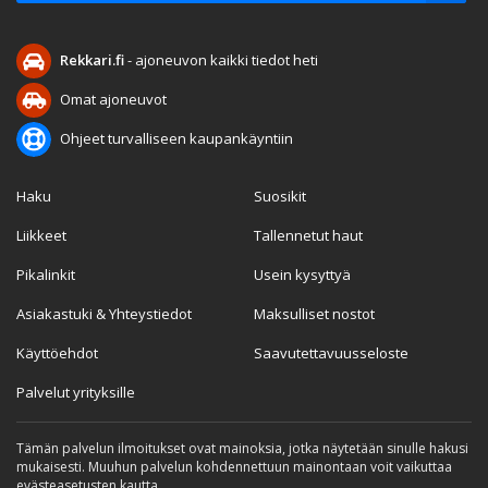
Rekkari.fi
- ajoneuvon kaikki tiedot heti
Omat ajoneuvot
Ohjeet turvalliseen kaupankäyntiin
Haku
Suosikit
Liikkeet
Tallennetut haut
Pikalinkit
Usein kysyttyä
Asiakastuki & Yhteystiedot
Maksulliset nostot
Käyttöehdot
Saavutettavuusseloste
Palvelut yrityksille
Tämän palvelun ilmoitukset ovat mainoksia, jotka näytetään sinulle hakusi
mukaisesti. Muuhun palvelun kohdennettuun mainontaan voit vaikuttaa
evästeasetusten kautta.