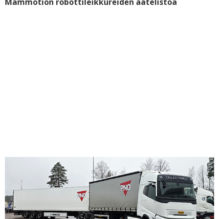
Mammotion robottileikkureiden aatelistoa