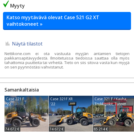
Myyty
Katso myytävävä olevat Case 521 G2 XT
vaihtokoneet »
Näytä tilastot
Nettikone.com ei ota vastuuta myyjän antamien tietojen
paikkansapitävyydestä. Ilmoitetuissa tiedoissa saattaa olla myös
tahattomia puutteita tai virheitä. Tieto on siis sitova vasta kun myyjä
on sen pyynnöstäsi vahvistanut.
Samankaltaisia
Case 221 F
Case 321F XR
Case 321 F / Kauha,
'22
'22
Trukkipiikit, Tunnit!
'22
74 672 €
74 672 €
85 214 €