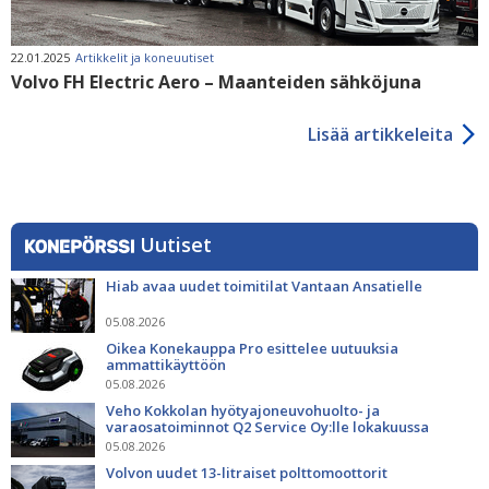
22.01.2025
Artikkelit ja koneuutiset
Volvo FH Electric Aero – Maanteiden sähköjuna
Lisää artikkeleita
Uutiset
Hiab avaa uudet toimitilat Vantaan Ansatielle
05.08.2026
Oikea Konekauppa Pro esittelee uutuuksia
ammattikäyttöön
05.08.2026
Veho Kokkolan hyötyajoneuvohuolto- ja
varaosatoiminnot Q2 Service Oy:lle lokakuussa
05.08.2026
Volvon uudet 13-litraiset polttomoottorit