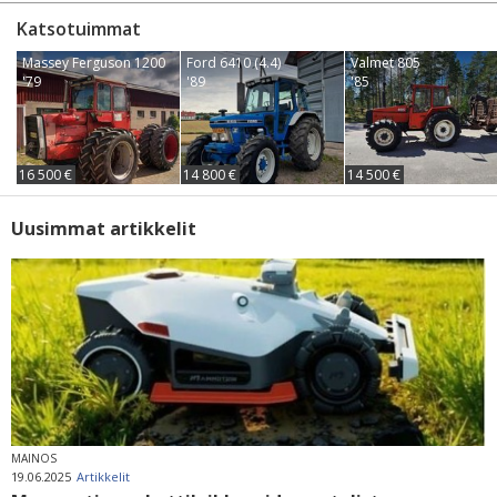
Katsotuimmat
Massey Ferguson 1200
Ford 6410 (4.4)
Valmet 805
'79
'89
'85
16 500 €
14 800 €
14 500 €
Uusimmat artikkelit
MAINOS
19.06.2025
Artikkelit