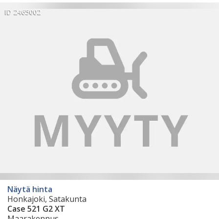
ID 2465002
Näytä hinta
Honkajoki, Satakunta
Case 521 G2 XT
Maarakennus