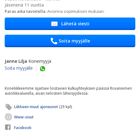
Jäsenenä 11 vuotta
Paras aika tavoitella:
Avoinna sopimuksen mukaan.
Lähetä viesti
Soita myyjälle
Janne Lilja
Konemyyjä
Soita myyjälle
Koneliikkeemme sijaitsee loistavien kulkuyhteyksien päässä Rovaniemen
autoliikealueella, aivan nelostien läheisyydessä.
Liikkeen muut ajoneuvot
(29 kpl)
Www-sivut
Facebook