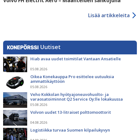
Volvo FH Electric Aero – Maanteiden sähköjuna
Lisää artikkeleita
Uutiset
Hiab avaa uudet toimitilat Vantaan Ansatielle
05.08.2026
Oikea Konekauppa Pro esittelee uutuuksia
ammattikäyttöön
05.08.2026
Veho Kokkolan hyötyajoneuvohuolto- ja
varaosatoiminnot Q2 Service Oy:lle lokakuussa
05.08.2026
Volvon uudet 13-litraiset polttomoottorit
04.08.2026
Logistiikka turvaa Suomen kilpailukyvyn