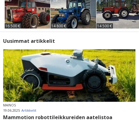
16 500 €
14 800 €
14 500 €
Uusimmat artikkelit
MAINOS
19.06.2025
Artikkelit
Mammotion robottileikkureiden aatelistoa