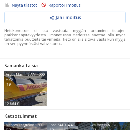
Näytä tilastot
Raportoi ilmoitus
Jaa ilmoitus
Nettikone.com ei ota vastuuta myyjän antamien tietojen
paikkansapitävyydestä. Ilmoitetuissa tiedoissa saattaa olla myös
tahattomia puutteita tai virheitä. Tieto on siis sitova vasta kun myyjä
on sen pyynnöstäsi vahvistanut.
Samankaltaisia
Arctic Machine AM 4000
HMX
'19
12 864 €
Katsotuimmat
Massey Ferguson 1200
Ford 6410 (4.4)
Valmet 805
'79
'89
'85