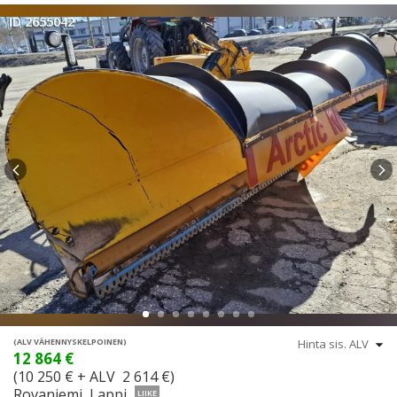
ID 2655042
(ALV VÄHENNYSKELPOINEN)
12 864 €
(10 250 € + ALV 2 614 €)
Rovaniemi, Lappi
LIIKE