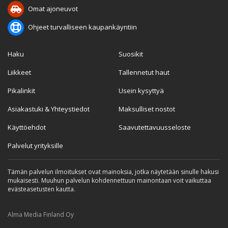
Omat ajoneuvot
Ohjeet turvalliseen kaupankäyntiin
Haku
Suosikit
Liikkeet
Tallennetut haut
Pikalinkit
Usein kysyttyä
Asiakastuki & Yhteystiedot
Maksulliset nostot
Käyttöehdot
Saavutettavuusseloste
Palvelut yrityksille
Tämän palvelun ilmoitukset ovat mainoksia, jotka näytetään sinulle hakusi
mukaisesti. Muuhun palvelun kohdennettuun mainontaan voit vaikuttaa
evästeasetusten kautta.
Alma Media Finland Oy