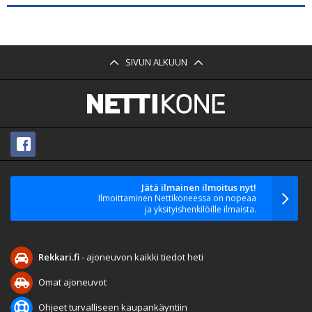
SIVUN ALKUUN
Jätä ilmainen ilmoitus nyt!
Ilmoittaminen Nettikoneessa on nopeaa
ja yksityishenkilöille ilmaista.
Rekkari.fi
- ajoneuvon kaikki tiedot heti
Omat ajoneuvot
Ohjeet turvalliseen kaupankäyntiin