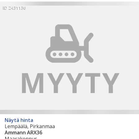
ID 2431136
Näytä hinta
Lempäälä, Pirkanmaa
Ammann ARX36
Maarakennus