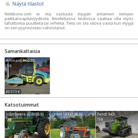
Näytä tilastot
Nettikone.com ei ota vastuuta myyjän antamien tietojen
paikkansapitävyydestä. Ilmoitetuissa tiedoissa saattaa olla myös
tahattomia puutteita tai virheitä. Tieto on siis sitova vasta kun myyjä
on sen pyynnöstäsi vahvistanut.
Samankaltaisia
Ammann ASC 70
'16
49 573 €
Katsotuimmat
John Deere 4230 (6.6)
Ursus 1234T (6.8)
Fendt 943
'79
'95
'19