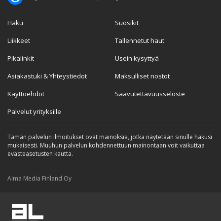
Haku
Suosikit
Liikkeet
Tallennetut haut
Pikalinkit
Usein kysyttyä
Asiakastuki & Yhteystiedot
Maksulliset nostot
Käyttöehdot
Saavutettavuusseloste
Palvelut yrityksille
Tämän palvelun ilmoitukset ovat mainoksia, jotka näytetään sinulle hakusi
mukaisesti. Muuhun palvelun kohdennettuun mainontaan voit vaikuttaa
evästeasetusten kautta.
Alma Media Finland Oy