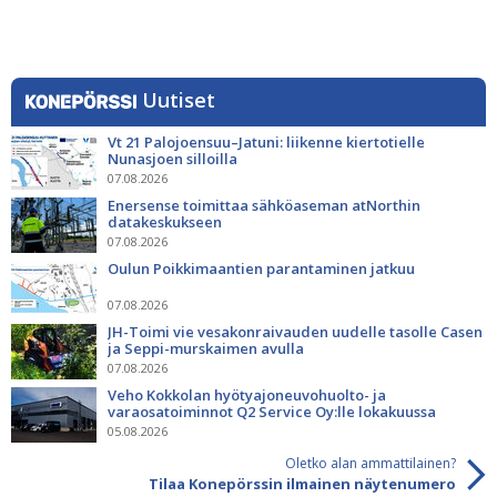
Uutiset
Vt 21 Palojoensuu–Jatuni: liikenne kiertotielle
Nunasjoen silloilla
07.08.2026
Enersense toimittaa sähköaseman atNorthin
datakeskukseen
07.08.2026
Oulun Poikkimaantien parantaminen jatkuu
07.08.2026
JH-Toimi vie vesakonraivauden uudelle tasolle Casen
ja Seppi-murskaimen avulla
07.08.2026
Veho Kokkolan hyötyajoneuvohuolto- ja
varaosatoiminnot Q2 Service Oy:lle lokakuussa
05.08.2026
Oletko alan ammattilainen?
Tilaa Konepörssin ilmainen näytenumero