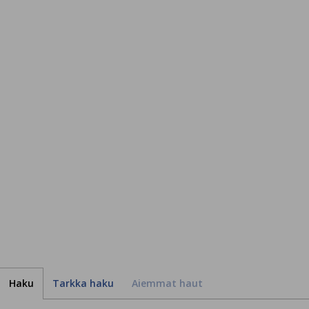
Haku
Tarkka haku
Aiemmat haut