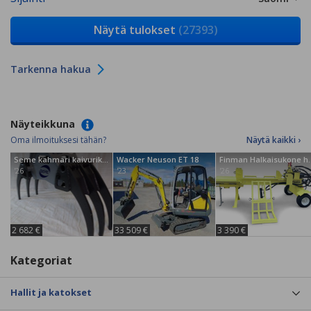
Näytä tulokset
(27393)
Tarkenna hakua
Näyteikkuna
Oma ilmoituksesi tähän?
Näytä kaikki ›
Seme kahmari kaivurikahmarit
Wacker Neuson ET 18
Finman Halkaisuk
'26
'23
'26
2 682 €
33 509 €
3 390 €
Kategoriat
Hallit ja katokset