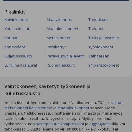
Pikalinkit
Kaivinkoneet
Maarakennus
Tarjoukset
Katsotuimmat
Maatalouskoneet
Traktorit
Kauhat
Metsäkoneet
Trukit ja nostimet
Konevideot
Peräkärryt
Työstökoneet
Kuljetuskalusto
Perävaunut ja lavetit
Vaihdetaan
Lumilingot ja aurat
Ruohonleikkurit
Ympäristökoneet
Vaihtokoneet, käytetyt työkoneet ja
kuljetuskalusto
Ilmoita itse tai löydä oma vaihtokone Nettikoneesta. Täällä
traktorit
,
metsäkoneet
kaivinkoneet
ja
maatalouskoneet
saavat uuden
omistajan. Nettikoneessa, ilmoittaminen on ilmaista ja meillä myös
raskas kalusto vaihtaa kevyesti omistajaa. Myös pienemmät
työkoneet, kuten
painepesurit
,
kompressorit
ja
aggregaatit
liikkuvat
tehokkaasti. Sivustollamme on yli 100 000 uniikkia viikkokävijää!