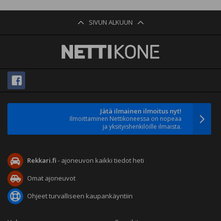
SIVUN ALKUUN
Jätä ilmainen ilmoitus nyt!
Ilmoittaminen Nettikoneessa on nopeaa
ja yksityishenkilöille ilmaista.
Rekkari.fi
- ajoneuvon kaikki tiedot heti
Omat ajoneuvot
Ohjeet turvalliseen kaupankäyntiin