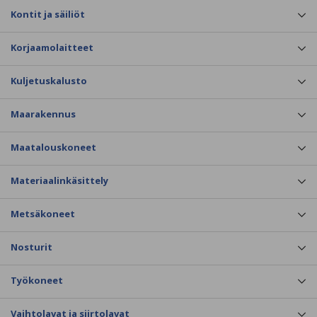
Kontit ja säiliöt
Korjaamolaitteet
Kuljetuskalusto
Maarakennus
Maatalouskoneet
Materiaalinkäsittely
Metsäkoneet
Nosturit
Työkoneet
Vaihtolavat ja siirtolavat