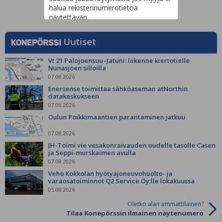
halua rekisterinumerotietoa
näytettävän.
Uutiset
Vt 21 Palojoensuu–Jatuni: liikenne kiertotielle
Nunasjoen silloilla
07.08.2026
Enersense toimittaa sähköaseman atNorthin
datakeskukseen
07.08.2026
Oulun Poikkimaantien parantaminen jatkuu
07.08.2026
JH-Toimi vie vesakonraivauden uudelle tasolle Casen
ja Seppi-murskaimen avulla
07.08.2026
Veho Kokkolan hyötyajoneuvohuolto- ja
varaosatoiminnot Q2 Service Oy:lle lokakuussa
05.08.2026
Oletko alan ammattilainen?
Tilaa Konepörssin ilmainen näytenumero