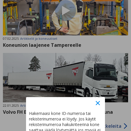
07.02.2025
Artikkelit ja koneuutiset
Koneunion laajenee Tampereelle
22.01.2025
Artikkelit ja koneuutiset
Volvo FH Electric Aero – Maanteiden sähköjuna
Hakemaasi kone ID-numeroa tai
rekisterinumeroa ei löydy. Jos käytit
rekisterinumeroa hakukriteerinä kone
Lisää artikkeleita
saattaa jäädä löytymättä jos myyjä ei