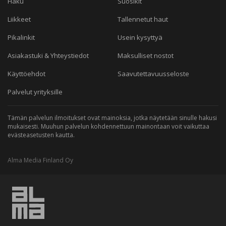
Haku
Suosikit
Liikkeet
Tallennetut haut
Pikalinkit
Usein kysyttyä
Asiakastuki & Yhteystiedot
Maksulliset nostot
Käyttöehdot
Saavutettavuusseloste
Palvelut yrityksille
Tämän palvelun ilmoitukset ovat mainoksia, jotka näytetään sinulle hakusi
mukaisesti. Muuhun palvelun kohdennettuun mainontaan voit vaikuttaa
evästeasetusten kautta.
Alma Media Finland Oy