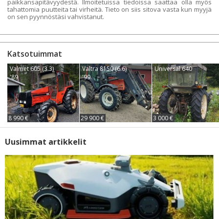
paikkansapitävyydestä. Ilmoitetuissa tiedoissa saattaa olla myös
tahattomia puutteita tai virheitä. Tieto on siis sitova vasta kun myyjä
on sen pyynnöstäsi vahvistanut.
Katsotuimmat
Valmet 605 (3.3)
Valtra 8150 (6.6)
Universal 640
'89
'99
8 990 €
29 900 €
3 000 €
Uusimmat artikkelit