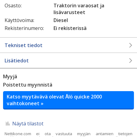
Osasto:
Traktorin varaosat ja
lisävarusteet
Käyttövoima:
Diesel
Rekisterinumero:
Ei rekisterissä
Tekniset tiedot
Lisätiedot
Myyjä
Poistettu myynnistä
Katso myytävävä olevat Ålö quicke 2000
vaihtokoneet »
Näytä tilastot
Nettikone.com ei ota vastuuta myyjän antamien tietojen