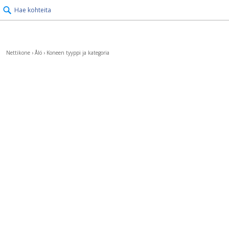
Hae kohteita
Nettikone
›
Ålö
›
Koneen tyyppi ja kategoria