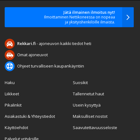
Jätä ilmainen ilmoitus nyt!
Ilmoittaminen Nettikoneessa on nopeaa
ja yksityishenkilöille ilmaista.
Rekkari.fi
- ajoneuvon kaikki tiedot heti
Omat ajoneuvot
Ohjeet turvalliseen kaupankäyntiin
Haku
Suosikit
Liikkeet
Tallennetut haut
Pikalinkit
Usein kysyttyä
Asiakastuki & Yhteystiedot
Maksulliset nostot
Käyttöehdot
Saavutettavuusseloste
Palvelut yrityksille