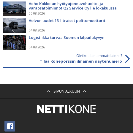
Veho Kokkolan hyötyajoneuvohuolto- ja
varaosatoiminnot Q2 Service Oy:lle lokakuussa
05.08.2026
Volvon uudet 13-litraiset polttomoottorit
04.08.2026
Logistiikka turvaa Suomen kilpailukyvyn
04.08.2026
Oletko alan ammattilainen?
Tilaa Konepörssin ilmainen näytenumero
SIVUN ALKUUN