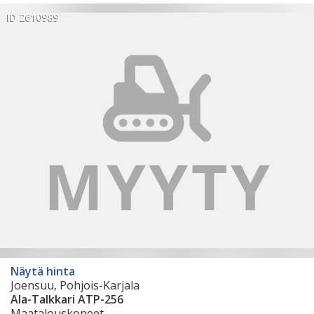
ID 2610989
Näytä hinta
Joensuu, Pohjois-Karjala
Ala-Talkkari ATP-256
Maatalouskoneet