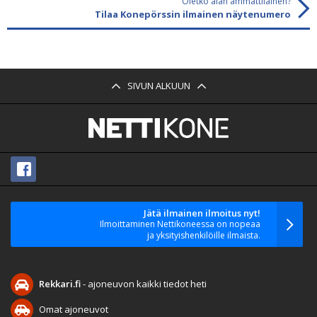
Oletko alan ammattilainen?
Tilaa Konepörssin ilmainen näytenumero
SIVUN ALKUUN
Jätä ilmainen ilmoitus nyt!
Ilmoittaminen Nettikoneessa on nopeaa
ja yksityishenkilöille ilmaista.
Rekkari.fi
- ajoneuvon kaikki tiedot heti
Omat ajoneuvot