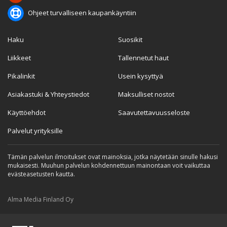
Ohjeet turvalliseen kaupankäyntiin
Haku
Suosikit
Liikkeet
Tallennetut haut
Pikalinkit
Usein kysyttyä
Asiakastuki & Yhteystiedot
Maksulliset nostot
Käyttöehdot
Saavutettavuusseloste
Palvelut yrityksille
Tämän palvelun ilmoitukset ovat mainoksia, jotka näytetään sinulle hakusi
mukaisesti. Muuhun palvelun kohdennettuun mainontaan voit vaikuttaa
evästeasetusten kautta.
Alma Media Finland Oy