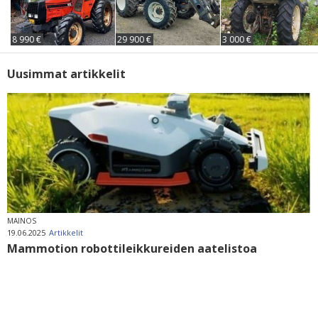
8 990 €
29 900 €
3 000 €
Uusimmat artikkelit
MAINOS
19.06.2025
Artikkelit
Mammotion robottileikkureiden aatelistoa