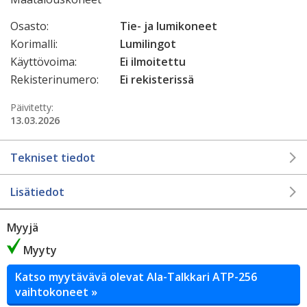
Osasto:
Tie- ja lumikoneet
Korimalli:
Lumilingot
Käyttövoima:
Ei ilmoitettu
Rekisterinumero:
Ei rekisterissä
Päivitetty:
13.03.2026
Tekniset tiedot
Lisätiedot
Myyjä
Myyty
Katso myytävävä olevat Ala-Talkkari ATP-256
vaihtokoneet »