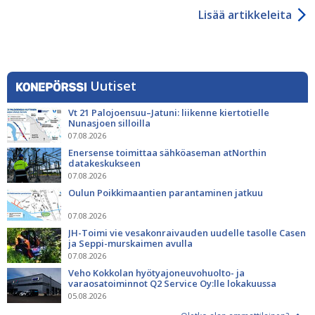
Lisää artikkeleita
Uutiset
Vt 21 Palojoensuu–Jatuni: liikenne kiertotielle
Nunasjoen silloilla
07.08.2026
Enersense toimittaa sähköaseman atNorthin
datakeskukseen
07.08.2026
Oulun Poikkimaantien parantaminen jatkuu
07.08.2026
JH-Toimi vie vesakonraivauden uudelle tasolle Casen
ja Seppi-murskaimen avulla
07.08.2026
Veho Kokkolan hyötyajoneuvohuolto- ja
varaosatoiminnot Q2 Service Oy:lle lokakuussa
05.08.2026