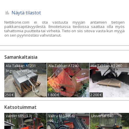
Näytä tilastot
Nettikone.com ei ota vastuuta myyjän antamien tietojen
paikkansapitävyydestä. Ilmoitetuissa tiedoissa saattaa olla myös
tahattomia puutteita tai virheitä. Tieto on siis sitova vasta kun myyjä
on sen pyynnöstäsi vahvistanut.
Samankaltaisia
Ala-Talkkari AT231
Ala-Talkkari AT240
Ala-Talkkari AT 260
lingon torven jatkot
250 €
1 800 €
2 200 €
Katsotuimmat
Valmet 605 (3.3)
Valtra 8150 (6.6)
Universal 640
'89
'99