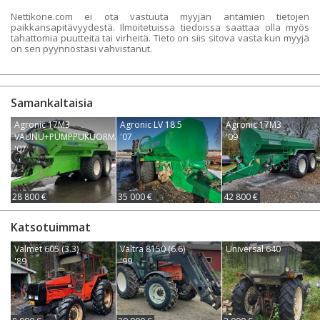
Nettikone.com ei ota vastuuta myyjän antamien tietojen
paikkansapitävyydestä. Ilmoitetuissa tiedoissa saattaa olla myös
tahattomia puutteita tai virheitä. Tieto on siis sitova vasta kun myyjä
on sen pyynnöstäsi vahvistanut.
Samankaltaisia
Agronic 17M3
Agronic LV 18.5
Agronic 17M3
VAUNU+PUMPPUKUORMAIN
'07
'09
'07
28 800 €
35 000 €
42 800 €
Katsotuimmat
Valmet 605 (3.3)
Valtra 8150 (6.6)
Universal 640
'89
'99