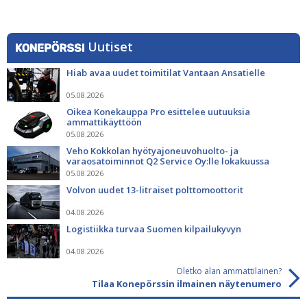
Uutiset
Hiab avaa uudet toimitilat Vantaan Ansatielle
05.08.2026
Oikea Konekauppa Pro esittelee uutuuksia
ammattikäyttöön
05.08.2026
Veho Kokkolan hyötyajoneuvohuolto- ja
varaosatoiminnot Q2 Service Oy:lle lokakuussa
05.08.2026
Volvon uudet 13-litraiset polttomoottorit
04.08.2026
Logistiikka turvaa Suomen kilpailukyvyn
04.08.2026
Oletko alan ammattilainen?
Tilaa Konepörssin ilmainen näytenumero