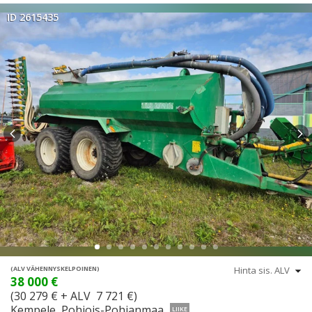
ID 2615435
(ALV VÄHENNYSKELPOINEN)
38 000 €
(30 279 € + ALV 7 721 €)
Kempele, Pohjois-Pohjanmaa
LIIKE