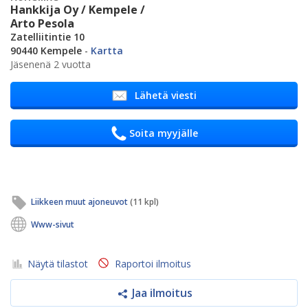
Hankkija Oy / Kempele /
Arto Pesola
Zatelliitintie 10
90440 Kempele
-
Kartta
Jäsenenä 2 vuotta
Lähetä viesti
Soita myyjälle
Liikkeen muut ajoneuvot
(11 kpl)
Www-sivut
Näytä tilastot
Raportoi ilmoitus
Jaa ilmoitus