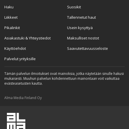
Haku
Suosikit
Liikkeet
Tallennetut haut
Pikalinkit
Usein kysyttyä
Asiakastuki & Yhteystiedot
Maksulliset nostot
Käyttöehdot
Saavutettavuusseloste
Palvelut yrityksille
Tämän palvelun ilmoitukset ovat mainoksia, jotka näytetään sinulle hakusi
mukaisesti. Muuhun palvelun kohdennettuun mainontaan voit vaikuttaa
evästeasetusten kautta.
Alma Media Finland Oy