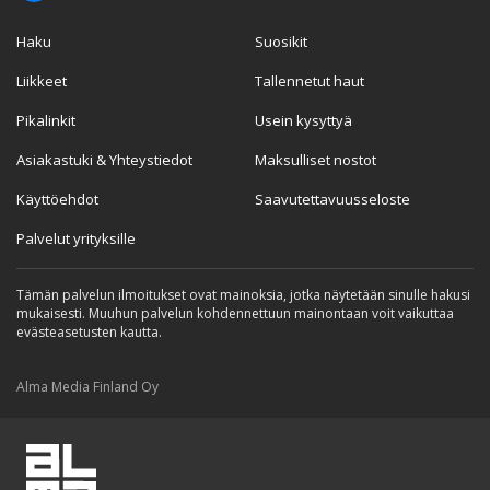
Haku
Suosikit
Liikkeet
Tallennetut haut
Pikalinkit
Usein kysyttyä
Asiakastuki & Yhteystiedot
Maksulliset nostot
Käyttöehdot
Saavutettavuusseloste
Palvelut yrityksille
Tämän palvelun ilmoitukset ovat mainoksia, jotka näytetään sinulle hakusi
mukaisesti. Muuhun palvelun kohdennettuun mainontaan voit vaikuttaa
evästeasetusten kautta.
Alma Media Finland Oy