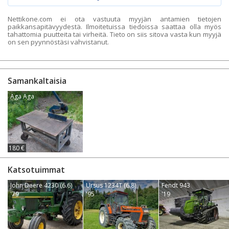
Nettikone.com ei ota vastuuta myyjän antamien tietojen
paikkansapitävyydestä. Ilmoitetuissa tiedoissa saattaa olla myös
tahattomia puutteita tai virheitä. Tieto on siis sitova vasta kun myyjä
on sen pyynnöstäsi vahvistanut.
Samankaltaisia
Aga Aga
180 €
Katsotuimmat
John Deere 4230 (6.6)
Ursus 1234T (6.8)
Fendt 943
'79
'95
'19