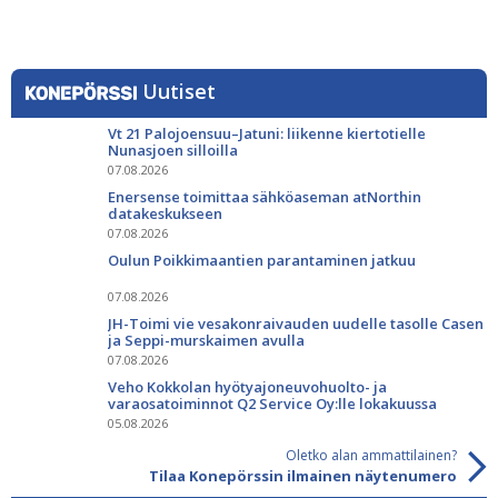
Uutiset
Vt 21 Palojoensuu–Jatuni: liikenne kiertotielle
Nunasjoen silloilla
07.08.2026
Enersense toimittaa sähköaseman atNorthin
datakeskukseen
07.08.2026
Oulun Poikkimaantien parantaminen jatkuu
07.08.2026
JH-Toimi vie vesakonraivauden uudelle tasolle Casen
ja Seppi-murskaimen avulla
07.08.2026
Veho Kokkolan hyötyajoneuvohuolto- ja
varaosatoiminnot Q2 Service Oy:lle lokakuussa
05.08.2026
Oletko alan ammattilainen?
Tilaa Konepörssin ilmainen näytenumero