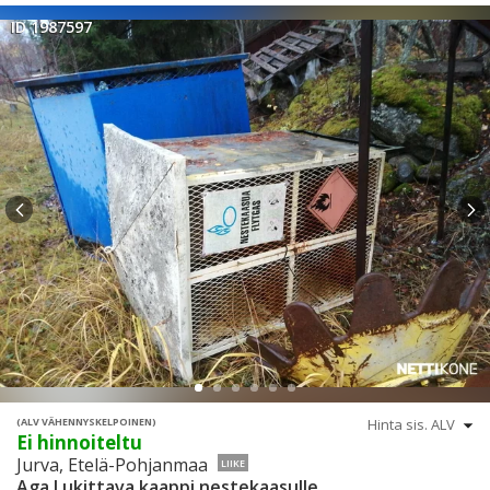
ID 1987597
(ALV VÄHENNYSKELPOINEN)
Ei hinnoiteltu
Jurva, Etelä-Pohjanmaa
LIIKE
Aga Lukittava kaappi nestekaasulle