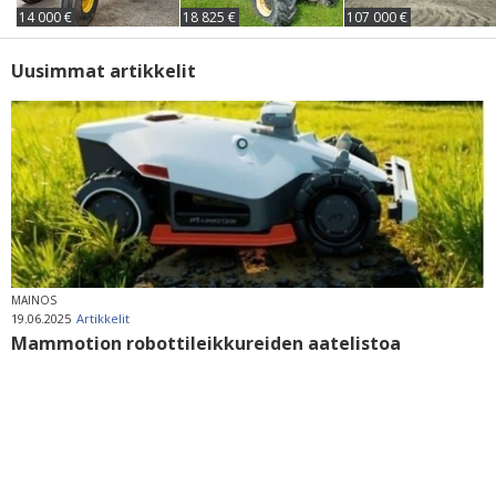
14 000 €
18 825 €
107 000 €
Uusimmat artikkelit
MAINOS
19.06.2025
Artikkelit
Mammotion robottileikkureiden aatelistoa