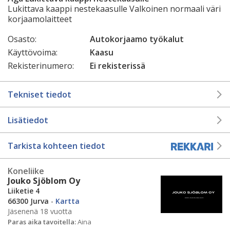
Lukittava kaappi nestekaasulle Valkoinen normaali väri
korjaamolaitteet
Osasto:
Autokorjaamo työkalut
Käyttövoima:
Kaasu
Rekisterinumero:
Ei rekisterissä
Tekniset tiedot
Lisätiedot
Tarkista kohteen tiedot
Koneliike
Jouko Sjöblom Oy
Liiketie 4
66300 Jurva
-
Kartta
Jäsenenä 18 vuotta
Paras aika tavoitella:
Aina