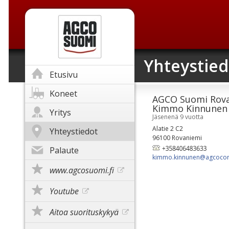
Yhteystied
Etusivu
Koneet
AGCO Suomi Rova
Kimmo Kinnunen
Yritys
Jäsenenä 9 vuotta
Alatie 2 C2
Yhteystiedot
96100 Rovaniemi
Palaute
kimmo.kinnunen@​agcoco
www.agcosuomi.fi
Youtube
Aitoa suorituskykyä