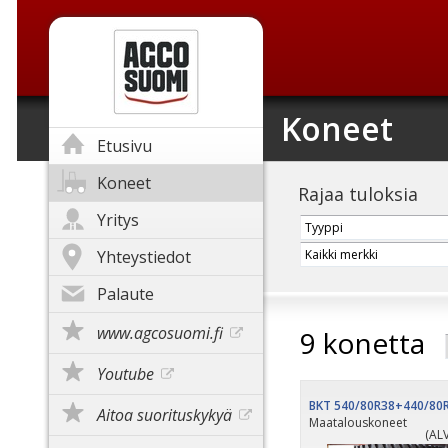
Koneet
Etusivu
Koneet
Rajaa tuloksia
Yritys
Yhteystiedot
Palaute
www.agcosuomi.fi
9 konetta
Youtube
BKT 540/80R38+440/80
Aitoa suorituskykyä
Maatalouskoneet
(ALV