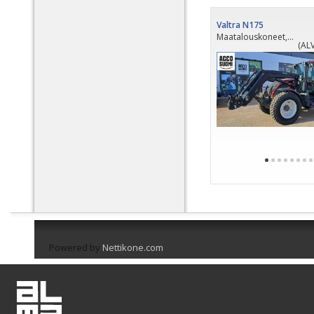
Valtra N175
Maatalouskoneet, 2021
(ALV
PÄI
Powered by
Nettikone.com