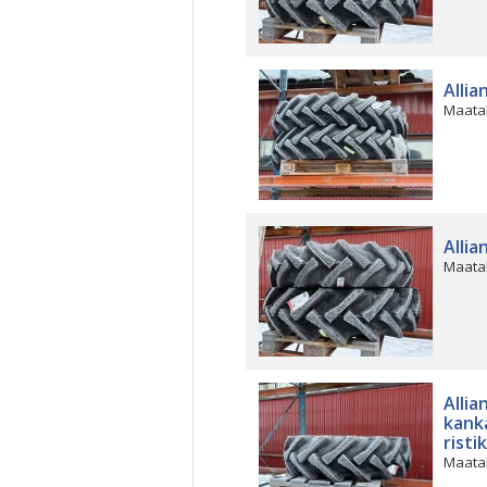
Allia
Maata
Allia
Maata
Allia
kank
risti
Maata