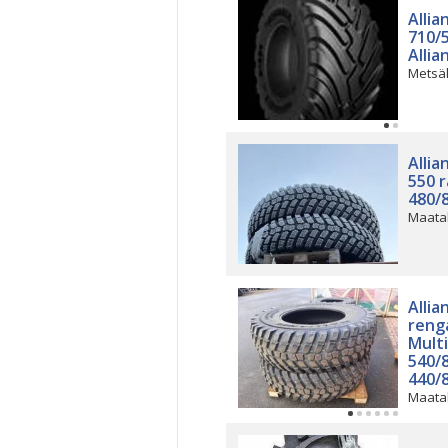
Allia
710/
Allia
Metsä
Allia
550 r
480/
Maata
Allia
reng
Mult
540/
440/
Maata