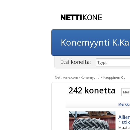
Konemyynti K.K
Etsi koneita:
Nettikone.com
›
Konemyynti K.Kauppinen Oy
242 konetta
Merkki 
Allia
risti
Maata