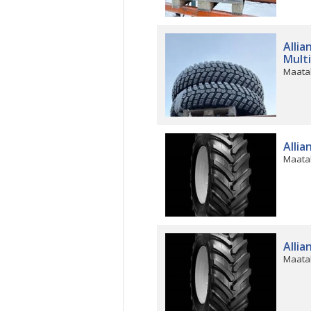
Allia
Mult
Maata
Allia
Maata
Allia
Maata