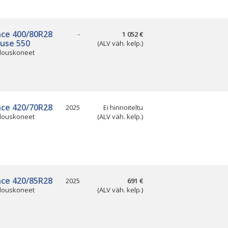
nce 400/80R28
-
1 052 €
iuse 550
(ALV väh. kelp.)
louskoneet
nce 420/70R28
2025
Ei hinnoiteltu
louskoneet
(ALV väh. kelp.)
nce 420/85R28
2025
691 €
louskoneet
(ALV väh. kelp.)