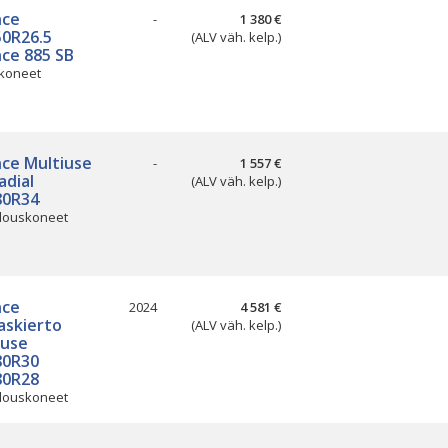
nce
-
1 380 €
50R26.5
(ALV väh. kelp.)
nce 885 SB
koneet
nce Multiuse
-
1 557 €
adial
(ALV väh. kelp.)
80R34
louskoneet
nce
2024
4 581 €
askierto
(ALV väh. kelp.)
iuse
80R30
80R28
louskoneet