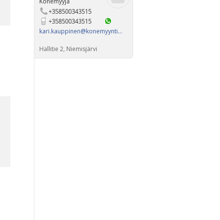
Konemyyjä
kari.kauppinen@​konemyyntikauppinen.com
Hallitie 2, Niemisjärvi