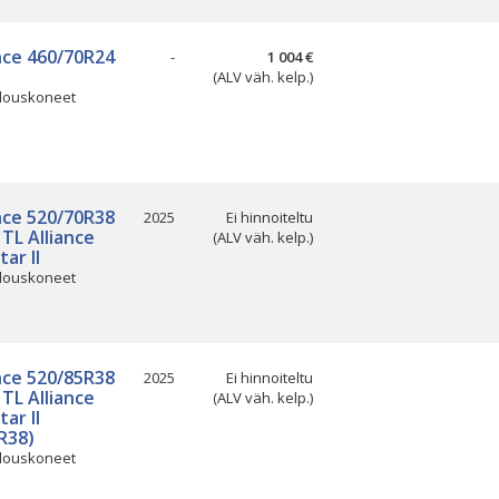
nce 460/70R24
-
1 004 €
(ALV väh. kelp.)
louskoneet
nce 520/70R38
2025
Ei hinnoiteltu
TL Alliance
(ALV väh. kelp.)
tar II
louskoneet
nce 520/85R38
2025
Ei hinnoiteltu
TL Alliance
(ALV väh. kelp.)
tar II
R38)
louskoneet