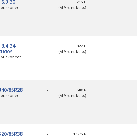
16.9-30
-
715 €
louskoneet
(ALV väh. kelp.)
18.4-34
-
822 €
ikudos
(ALV väh. kelp.)
louskoneet
340/85R28
-
680 €
louskoneet
(ALV väh. kelp.)
520/85R38
-
1 575 €