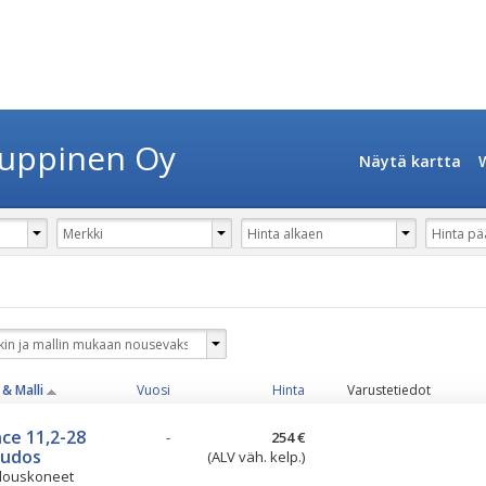
auppinen Oy
Näytä kartta
& Malli
Vuosi
Hinta
Varustetiedot
nce 11,2-28
-
254 €
kudos
(ALV väh. kelp.)
louskoneet