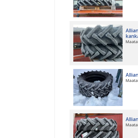
Allia
kank
Maata
Allia
Maata
Allia
Maata