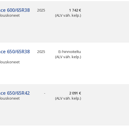
nce 600/65R38
2025
1 742 €
louskoneet
(ALV väh. kelp.)
nce 650/65R38
2025
Ei hinnoiteltu
(ALV väh. kelp.)
louskoneet
nce 650/65R42
-
2 091 €
louskoneet
(ALV väh. kelp.)