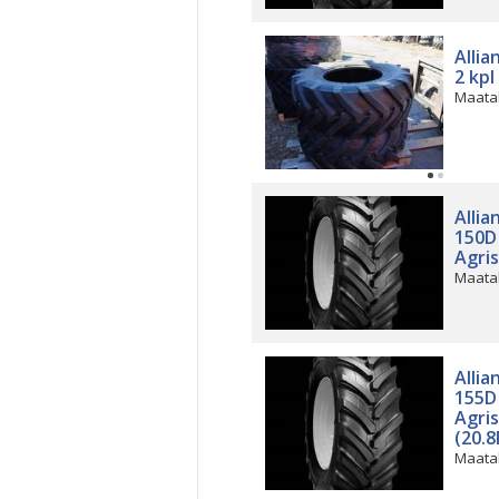
Allia
2 kpl
Maata
Allia
150D 
Agris
Maata
Allia
155D 
Agris
(20.8
Maata