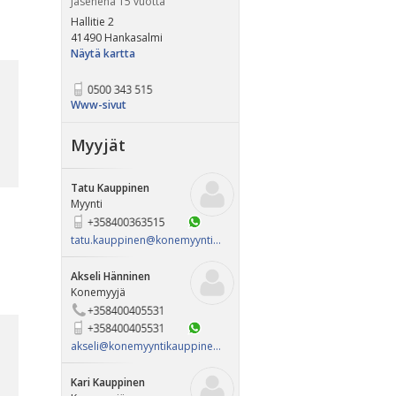
Jäsenenä 15 vuotta
Hallitie 2
41490 Hankasalmi
Näytä kartta
Www-sivut
Myyjät
Tatu Kauppinen
Myynti
tatu.kauppinen@​konemyyntikauppinen.com
Akseli Hänninen
Konemyyjä
akseli@​konemyyntikauppinen.com
Kari Kauppinen