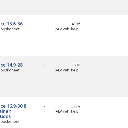
nce 13.6-36
-
430 €
louskoneet
(ALV väh. kelp.)
nce 14.9-28
-
380 €
louskoneet
(ALV väh. kelp.)
nce 16.9-30 8
-
533 €
ainen
(ALV väh. kelp.)
kudos
louskoneet