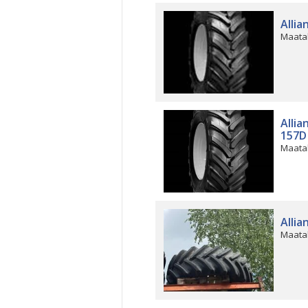
Allia
Maata
Allia
157D
Maata
Allia
Maata