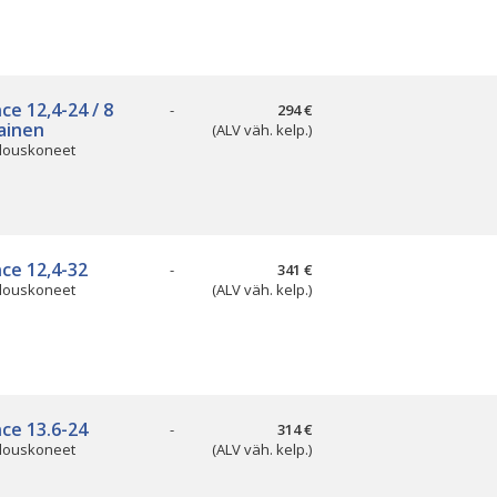
nce 12,4-24 / 8
-
294 €
ainen
(ALV väh. kelp.)
louskoneet
nce 12,4-32
-
341 €
louskoneet
(ALV väh. kelp.)
nce 13.6-24
-
314 €
louskoneet
(ALV väh. kelp.)