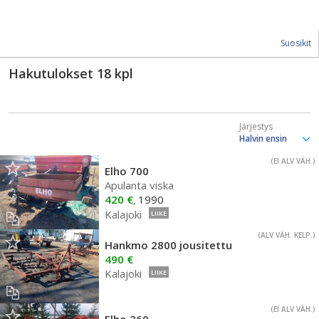
Suosikit
Hakutulokset
18
kpl
Järjestys
(EI ALV VÄH.)
Elho 700
Apulanta viska
420 €
1990
,
Kalajoki
LIIKE
(ALV VÄH. KELP.)
Hankmo 2800 jousitettu
490 €
Kalajoki
LIIKE
(EI ALV VÄH.)