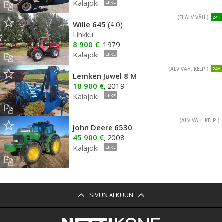
Kalajoki
LIIKE
(EI ALV VÄH.)
24H
Wille 645
(4.0)
Linkku
8 900 €
1979
,
Kalajoki
LIIKE
(ALV VÄH. KELP.)
24H
Lemken Juwel 8 M
18 900 €
2019
,
Kalajoki
LIIKE
(ALV VÄH. KELP.)
John Deere 6530
45 900 €
2008
,
Kalajoki
LIIKE
SIVUN ALKUUN