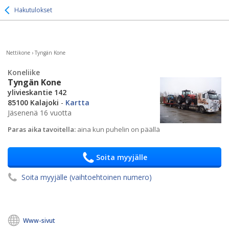
Hakutulokset
Nettikone
›
Tyngän Kone
Koneliike
Tyngän Kone
ylivieskantie 142
85100 Kalajoki
-
Kartta
Jäsenenä 16 vuotta
Paras aika tavoitella:
aina kun puhelin on päällä
Soita myyjälle
Soita myyjälle (vaihtoehtoinen numero)
Www-sivut