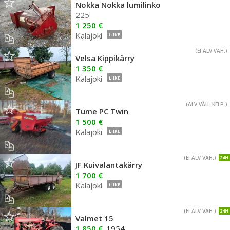
Nokka Nokka lumilinko
225
1 250 €
Kalajoki
LIIKE
(EI ALV VÄH.)
Velsa Kippikärry
1 350 €
Kalajoki
LIIKE
(ALV VÄH. KELP.)
Tume PC Twin
1 500 €
Kalajoki
LIIKE
(EI ALV VÄH.)
24H
JF Kuivalantakärry
1 700 €
Kalajoki
LIIKE
(EI ALV VÄH.)
24H
Valmet 15
1 850 €
1954
,