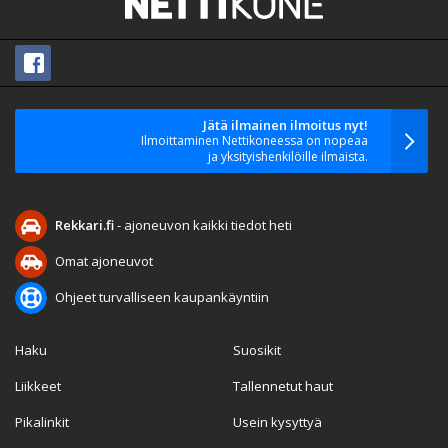
Jätä ilmainen ilmoitus nyt!
Ilmoittaminen Nettikoneessa on nopeaa
ja yksityishenkilöille ilmaista.
Rekkari.fi
- ajoneuvon kaikki tiedot heti
Omat ajoneuvot
Ohjeet turvalliseen kaupankäyntiin
Haku
Suosikit
Liikkeet
Tallennetut haut
Pikalinkit
Usein kysyttyä