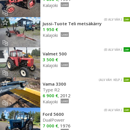
Kalajoki
LIIKE
(EI ALV VÄH.)
24H
Jussi-Tuote Teli metsäkärry
1 950 €
Kalajoki
LIIKE
(EI ALV VÄH.)
24H
Valmet 500
3 500 €
Kalajoki
LIIKE
(ALV VÄH. KELP.)
24H
Vama 3300
Type R2
6 900 €
2012
,
Kalajoki
LIIKE
(EI ALV VÄH.)
24H
Ford 5600
DualPower
7 000 €
1976
,