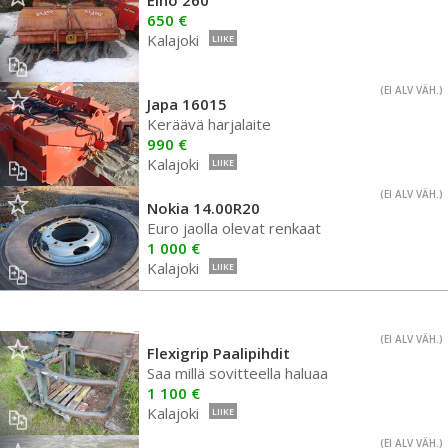
Elho 260
650 €
Kalajoki
LIIKE
(EI ALV VÄH.)
Japa 16015
Keräävä harjalaite
990 €
Kalajoki
LIIKE
(EI ALV VÄH.)
Nokia 14.00R20
Euro jaolla olevat renkaat
1 000 €
Kalajoki
LIIKE
(EI ALV VÄH.)
Flexigrip Paalipihdit
Saa millä sovitteella haluaa
1 100 €
Kalajoki
LIIKE
(EI ALV VÄH.)