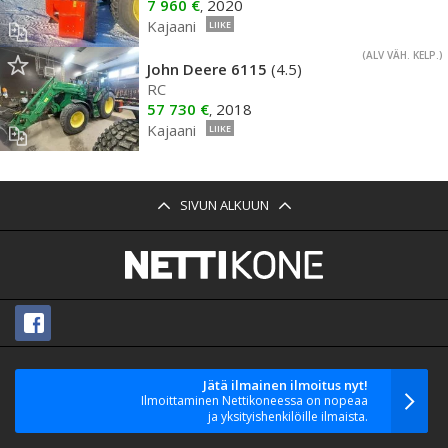
7 960 €
2020
,
Kajaani
LIIKE
(ALV VÄH. KELP.)
John Deere 6115
(4.5)
RC
57 730 €
2018
,
Kajaani
LIIKE
SIVUN ALKUUN
Jätä ilmainen ilmoitus nyt!
Ilmoittaminen Nettikoneessa on nopeaa
ja yksityishenkilöille ilmaista.