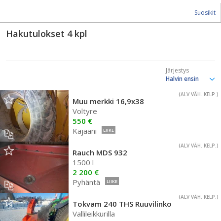
Suosikit
Hakutulokset
4
kpl
Järjestys
(ALV VÄH. KELP.)
Muu merkki 16,9x38
Voltyre
550 €
Kajaani
LIIKE
(ALV VÄH. KELP.)
Rauch MDS 932
1500 l
2 200 €
Pyhäntä
LIIKE
(ALV VÄH. KELP.)
Tokvam 240 THS Ruuvilinko
Vallileikkurilla