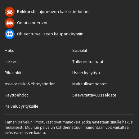
Rekkari.fi
- ajoneuvon kaikki tiedot heti
Omat ajoneuvot
Ohjeet turvalliseen kaupankäyntiin
Haku
Suosikit
Liikkeet
Tallennetut haut
Pikalinkit
Usein kysyttyä
Asiakastuki & Yhteystiedot
Maksulliset nostot
Käyttöehdot
Saavutettavuusseloste
Palvelut yrityksille
Tämän palvelun ilmoitukset ovat mainoksia, jotka näytetään sinulle hakusi
mukaisesti. Muuhun palvelun kohdennettuun mainontaan voit vaikuttaa
evästeasetusten kautta.