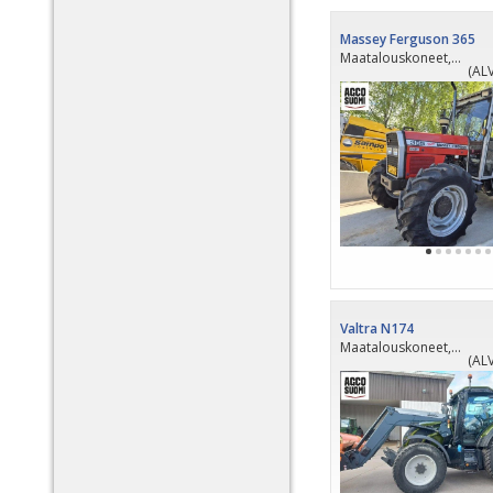
Massey Ferguson 365
Maatalouskoneet, 1993
(ALV
PÄI
Valtra N174
Maatalouskoneet, 2021
(ALV
PÄI