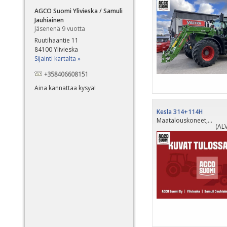
PÄI
AGCO Suomi Ylivieska / Samuli
Jauhiainen
Jäsenenä 9 vuotta
Ruutihaantie 11
84100 Ylivieska
Sijainti kartalta »
Aina kannattaa kysyä!
Kesla 314+114H
Maatalouskoneet, 2023
(ALV
PÄI