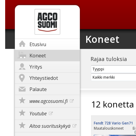
Koneet
Etusivu
Koneet
Rajaa tuloksia
Yritys
Yhteystiedot
Palaute
www.agcosuomi.fi
12 konetta
Youtube
Fendt 728 Vario Gen71
Aitoa suorituskykyä
Maatalouskoneet
Ei