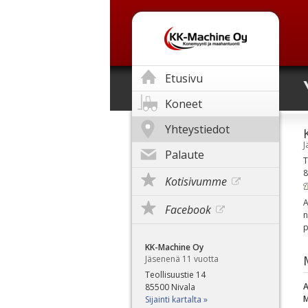
Etusivu
Koneet
Yhteystiedot
J
Palaute
T
8
Kotisivumme
A
Facebook
n
p
KK-Machine Oy
Jäsenenä 11 vuotta
Teollisuustie 14
A
85500 Nivala
M
Sijainti kartalta »