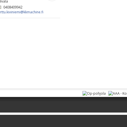
ivala
rttu.kiviniemi@​kkmachine.fi