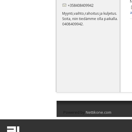
N
a
Myynti,vaihto,rahoitus ja kuljetus.
Soita, niin tiedämme olla paikalla.
0408409942.
Powered by
Nettikone.com