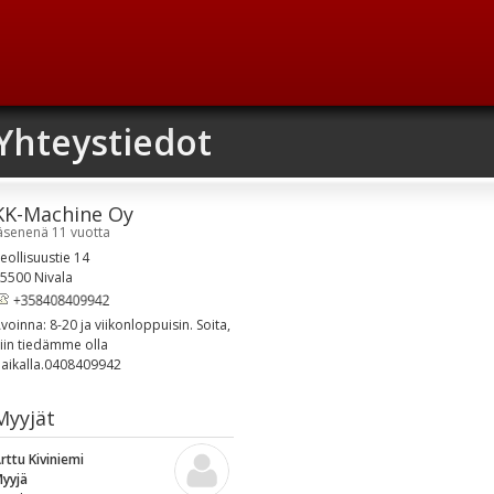
Yhteystiedot
KK-Machine Oy
äsenenä 11 vuotta
eollisuustie 14
5500 Nivala
voinna: 8-20 ja viikonloppuisin. Soita,
iin tiedämme olla
aikalla.0408409942
Myyjät
rttu Kiviniemi
yyjä