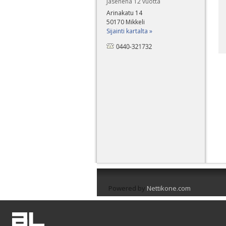
Jäsenenä 12 vuotta
Arinakatu 14
50170 Mikkeli
Sijainti kartalta »
Powered by
Nettikone.com