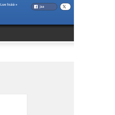
n
Lue lisää »
Jaa