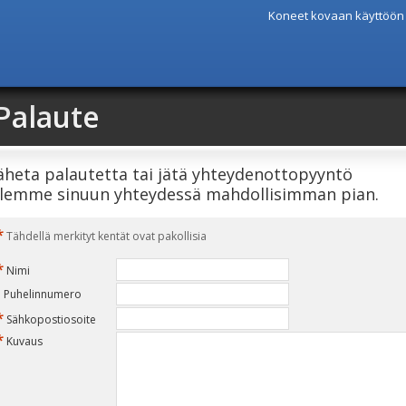
Koneet kovaan käyttöö
Palaute
äheta palautetta tai jätä yhteydenottopyyntö
lemme sinuun yhteydessä mahdollisimman pian.
*
Tähdellä merkityt kentät ovat pakollisia
*
Nimi
Puhelinnumero
*
Sähkopostiosoite
*
Kuvaus