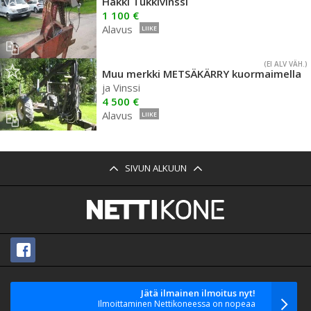
Hakki Tukkivinssi
1 100 €
Alavus
LIIKE
(EI ALV VÄH.)
Muu merkki METSÄKÄRRY kuormaimella
ja Vinssi
4 500 €
Alavus
LIIKE
SIVUN ALKUUN
Jätä ilmainen ilmoitus nyt!
Ilmoittaminen Nettikoneessa on nopeaa