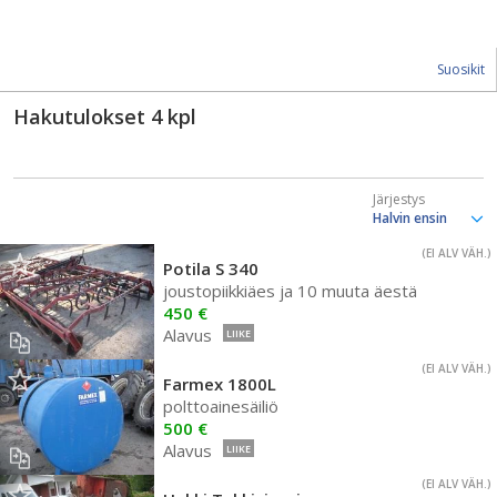
Suosikit
Hakutulokset
4
kpl
Järjestys
(EI ALV VÄH.)
Potila S 340
joustopiikkiäes ja 10 muuta äestä
450 €
Alavus
LIIKE
(EI ALV VÄH.)
Farmex 1800L
polttoainesäiliö
500 €
Alavus
LIIKE
(EI ALV VÄH.)