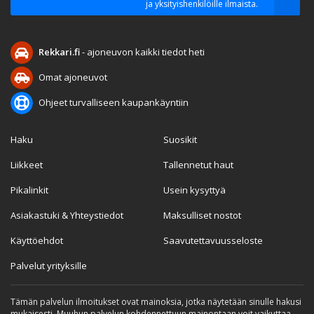
ja yksityishenkilöille ilmaista.
Rekkari.fi
- ajoneuvon kaikki tiedot heti
Omat ajoneuvot
Ohjeet turvalliseen kaupankäyntiin
Haku
Suosikit
Liikkeet
Tallennetut haut
Pikalinkit
Usein kysyttyä
Asiakastuki & Yhteystiedot
Maksulliset nostot
Käyttöehdot
Saavutettavuusseloste
Palvelut yrityksille
Tämän palvelun ilmoitukset ovat mainoksia, jotka näytetään sinulle hakusi
mukaisesti. Muuhun palvelun kohdennettuun mainontaan voit vaikuttaa