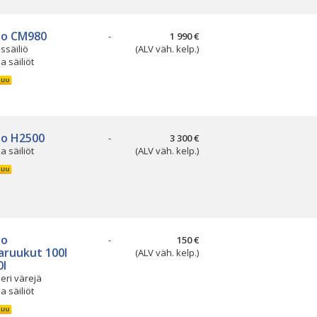
so CM980
-
1 990 €
ssäiliö
(ALV väh. kelp.)
ja säiliöt
so H2500
-
3 300 €
ja säiliöt
(ALV väh. kelp.)
so
-
150 €
aruukut 100l
(ALV väh. kelp.)
0l
 eri värejä
ja säiliöt