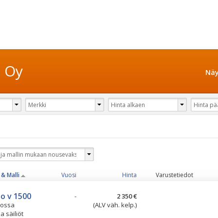
t Oy
Näy
& Malli
Vuosi
Hinta
Varustetiedot
o v 1500
-
2 350 €
tossa
(ALV väh. kelp.)
ja säiliöt