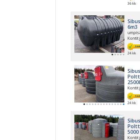
36 kk
Sibus
6m3
umpisä
Kontit 
24 kk
Sibu
Poltt
2500l
Kontit 
24 kk
Sibu
Poltt
5000
Kontit 