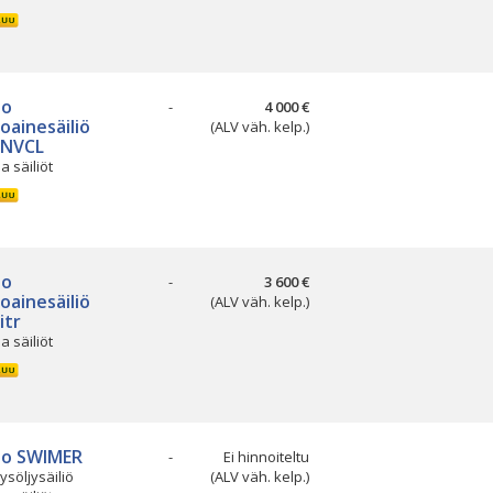
so
-
4 000 €
oainesäiliö
(ALV väh. kelp.)
 NVCL
ja säiliöt
so
-
3 600 €
oainesäiliö
(ALV väh. kelp.)
itr
ja säiliöt
so SWIMER
-
Ei hinnoiteltu
ysöljysäiliö
(ALV väh. kelp.)