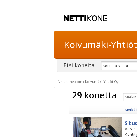
Koivumäki-Yhtiö
Etsi koneita:
Nettikone.com
›
Koivumäki-Yhtiöt Oy
29 konetta
Merkki 
Sibus
Varas
Kontit 