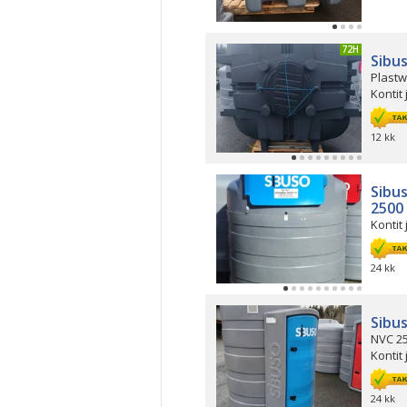
PÄIVITETTY 72H
Sibu
Plastw
Kontit 
12 kk
Sibu
2500
Kontit 
24 kk
Sibu
NVC 2
Kontit 
24 kk