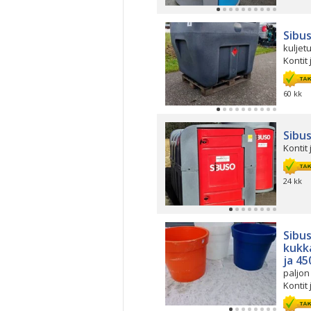
Sibu
kuljetu
Kontit 
60 kk
Sibu
Kontit 
24 kk
Sibu
kukk
ja 45
paljon
Kontit 