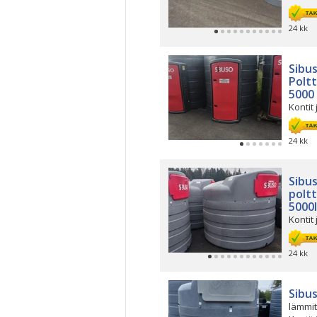
24 kk
Sibu
Poltt
5000
Kontit 
24 kk
Sibu
poltt
5000l
Kontit 
24 kk
Sibu
lämmit