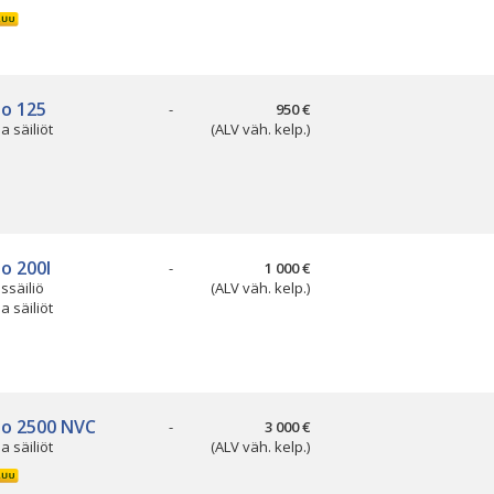
so 125
-
950 €
ja säiliöt
(ALV väh. kelp.)
o 200l
-
1 000 €
ssäiliö
(ALV väh. kelp.)
ja säiliöt
so 2500 NVC
-
3 000 €
ja säiliöt
(ALV väh. kelp.)