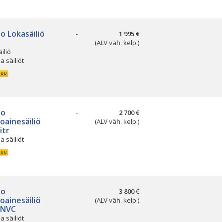
o Lokasäiliö
-
1 995 €
(ALV väh. kelp.)
iliö
ja säiliöt
so
-
2 700 €
oainesäiliö
(ALV väh. kelp.)
itr
ja säiliöt
so
-
3 800 €
oainesäiliö
(ALV väh. kelp.)
 NVC
ja säiliöt