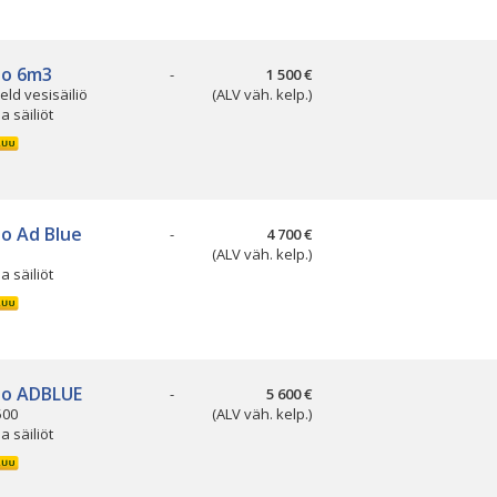
so 6m3
-
1 500 €
eld vesisäiliö
(ALV väh. kelp.)
ja säiliöt
so Ad Blue
-
4 700 €
(ALV väh. kelp.)
ja säiliöt
so ADBLUE
-
5 600 €
500
(ALV väh. kelp.)
ja säiliöt